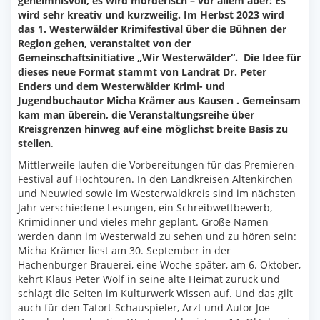
geheimnisvoll, es wird mörderisch – vor allem aber: Es
wird sehr kreativ und kurzweilig. Im Herbst 2023 wird
das 1. Westerwälder Krimifestival über die Bühnen der
Region gehen, veranstaltet von der
Gemeinschaftsinitiative „Wir Westerwälder“. Die Idee für
dieses neue Format stammt von Landrat Dr. Peter
Enders und dem Westerwälder Krimi- und
Jugendbuchautor Micha Krämer aus Kausen . Gemeinsam
kam man überein, die Veranstaltungsreihe über
Kreisgrenzen hinweg auf eine möglichst breite Basis zu
stellen
.
Mittlerweile laufen die Vorbereitungen für das Premieren-
Festival auf Hochtouren. In den Landkreisen Altenkirchen
und Neuwied sowie im Westerwaldkreis sind im nächsten
Jahr verschiedene Lesungen, ein Schreibwettbewerb,
Krimidinner und vieles mehr geplant. Große Namen
werden dann im Westerwald zu sehen und zu hören sein:
Micha Krämer liest am 30. September in der
Hachenburger Brauerei, eine Woche später, am 6. Oktober,
kehrt Klaus Peter Wolf in seine alte Heimat zurück und
schlägt die Seiten im Kulturwerk Wissen auf. Und das gilt
auch für den Tatort-Schauspieler, Arzt und Autor Joe