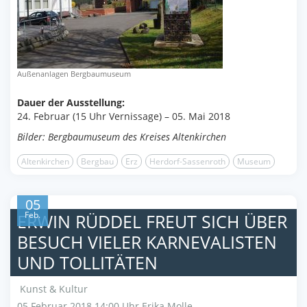
Außenanlagen Bergbaumuseum
Daue
r der Ausstellung:
24. Februar (15 Uhr Vernissage) – 05. Mai 2018
Bilder: Bergbaumuseum des Kreises Altenkirchen
Altenkirchen
Bergbau
Erz
Herdorf-Sassenroth
Museum
05
Feb.
ERWIN RÜDDEL FREUT SICH ÜBER
BESUCH VIELER KARNEVALISTEN
UND TOLLITÄTEN
Kunst & Kultur
05 Februar 2018 14:00 Uhr
Erika Molle