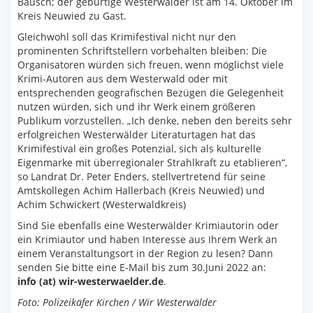
Bausch; der gebürtige Westerwälder ist am 14. Oktober im
Kreis Neuwied zu Gast.
Gleichwohl soll das Krimifestival nicht nur den
prominenten Schriftstellern vorbehalten bleiben: Die
Organisatoren würden sich freuen, wenn möglichst viele
Krimi-Autoren aus dem Westerwald oder mit
entsprechenden geografischen Bezügen die Gelegenheit
nutzen würden, sich und ihr Werk einem größeren
Publikum vorzustellen. „Ich denke, neben den bereits sehr
erfolgreichen Westerwälder Literaturtagen hat das
Krimifestival ein großes Potenzial, sich als kulturelle
Eigenmarke mit überregionaler Strahlkraft zu etablieren“,
so Landrat Dr. Peter Enders, stellvertretend für seine
Amtskollegen Achim Hallerbach (Kreis Neuwied) und
Achim Schwickert (Westerwaldkreis)
Sind Sie ebenfalls eine Westerwälder Krimiautorin oder
ein Krimiautor und haben Interesse aus Ihrem Werk an
einem Veranstaltungsort in der Region zu lesen? Dann
senden Sie bitte eine E-Mail bis zum 30.Juni 2022 an:
info (at) wir-westerwaelder.de
.
Foto: Polizeikäfer Kirchen / Wir Westerwälder