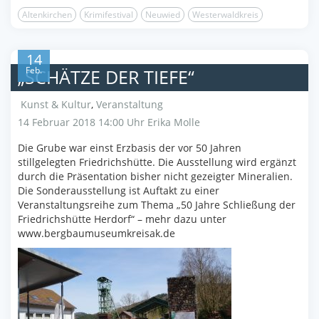
Altenkirchen
Krimifestival
Neuwied
Westerwaldkreis
14
Feb.
„SCHÄTZE DER TIEFE“
Kunst & Kultur
,
Veranstaltung
14 Februar 2018 14:00 Uhr
Erika Molle
Die Grube war einst Erzbasis der vor 50 Jahren
stillgelegten Friedrichshütte. Die Ausstellung wird ergänzt
durch die Präsentation bisher nicht gezeigter Mineralien.
Die Sonderausstellung ist Auftakt zu einer
Veranstaltungsreihe zum Thema „50 Jahre Schließung der
Friedrichshütte Herdorf“ – mehr dazu unter
www.bergbaumuseumkreisak.de