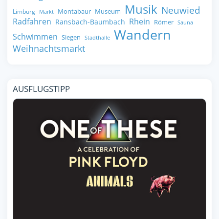
Musik
Neuwied
Montabaur
Museum
Limburg
Markt
Radfahren
Rhein
Ransbach-Baumbach
Römer
Sauna
Wandern
Schwimmen
Siegen
Stadthalle
Weihnachtsmarkt
AUSFLUGSTIPP