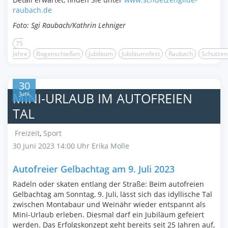
raubach.de
Foto: Sgi Raubach/Kathrin Lehniger
75
Jahre
Bogenschießen
Jubiläum
Jubiläumsfest
Raubach
Schützen
30
Juni
MINI-URLAUB IM AUTOFREIEN
TAL
Freizeit
,
Sport
30 Juni 2023 14:00 Uhr
Erika Molle
Autofreier Gelbachtag am 9. Juli 2023
Radeln oder skaten entlang der Straße: Beim autofreien
Gelbachtag am Sonntag, 9. Juli, lässt sich das idyllische Tal
zwischen Montabaur und Weinähr wieder entspannt als
Mini-Urlaub erleben. Diesmal darf ein Jubiläum gefeiert
werden. Das Erfolgskonzept geht bereits seit 25 Jahren auf,