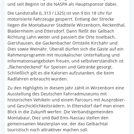
und seit Beginn ist die NASPA als Hauptsponsor dabei.
Die Landstraße (L 313 / L325) ist von 9 bis 18 Uhr für
motorisierte Fahrzeuge gesperrt. Entlang der Strecke
liegen die Montabaurer Stadtteile Wirzenborn, Reckenthal,
Bladernheim und Ettersdorf. Dann fließt der Gelbach
Richtung Lahn weiter und passiert die Orte Isselbach,
Giershausen, die Gackenbacher Ortsteile Kirchähr und
Dies sowie Weinähr. Überall dürfen sich die Gäste auf ein
Rahmenprogramm mit musikalischer Unterhaltung und
Informationsangeboten freuen, und selbstverständlich ist
„flächendeckend“ für Speisen und Getränke gesorgt.
Schließlich gilt es die Kalorien aufzutanken, die beim
Radfahren erbraucht wurden.
Zu den Highlights in diesem Jahr zählt in Wirzenborn eine
Ausstellung des Deutschen Fahrradmuseums mit
historischen Vehikeln und einem Parcours mit Ausprobier-
und Geschicklichkeitsrädern. In Ettersdorf darf man einen
Blick in die Zukunft werfen: Die Verbandsgemeinden
Montabaur, Diez und Bad Ems-Nassau stellen den
gemeinsamen Masterplan vor, der das Gelbachtal
touristisch noch attraktiver machen soll.