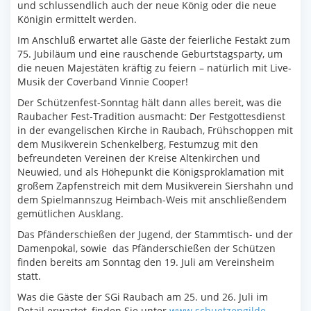
und schlussendlich auch der neue König oder die neue
Königin ermittelt werden.
Im Anschluß erwartet alle Gäste der feierliche Festakt zum
75. Jubiläum und eine rauschende Geburtstagsparty, um
die neuen Majestäten kräftig zu feiern – natürlich mit Live-
Musik der Coverband Vinnie Cooper!
Der Schützenfest-Sonntag hält dann alles bereit, was die
Raubacher Fest-Tradition ausmacht: Der Festgottesdienst
in der evangelischen Kirche in Raubach, Frühschoppen mit
dem Musikverein Schenkelberg, Festumzug mit den
befreundeten Vereinen der Kreise Altenkirchen und
Neuwied, und als Höhepunkt die Königsproklamation mit
großem Zapfenstreich mit dem Musikverein Siershahn und
dem Spielmannszug Heimbach-Weis mit anschließendem
gemütlichen Ausklang.
Das Pfänderschießen der Jugend, der Stammtisch- und der
Damenpokal, sowie das Pfänderschießen der Schützen
finden bereits am Sonntag den 19. Juli am Vereinsheim
statt.
Was die Gäste der SGi Raubach am 25. und 26. Juli im
Detail erwartet, finden Sie unter
www.schuetzengilde-