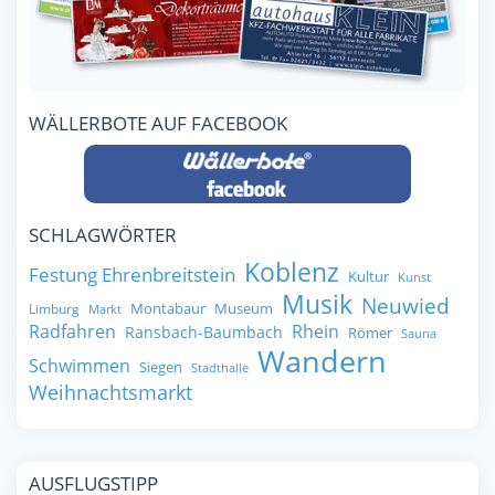
WÄLLERBOTE AUF FACEBOOK
SCHLAGWÖRTER
Koblenz
Festung Ehrenbreitstein
Kultur
Kunst
Musik
Neuwied
Montabaur
Museum
Limburg
Markt
Radfahren
Rhein
Ransbach-Baumbach
Römer
Sauna
Wandern
Schwimmen
Siegen
Stadthalle
Weihnachtsmarkt
AUSFLUGSTIPP