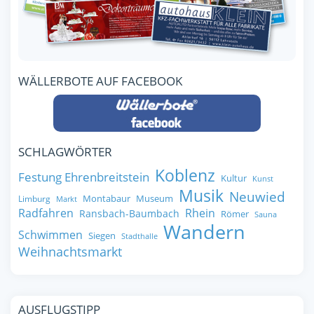
WÄLLERBOTE AUF FACEBOOK
SCHLAGWÖRTER
Koblenz
Festung Ehrenbreitstein
Kultur
Kunst
Musik
Neuwied
Montabaur
Museum
Limburg
Markt
Radfahren
Rhein
Ransbach-Baumbach
Römer
Sauna
Wandern
Schwimmen
Siegen
Stadthalle
Weihnachtsmarkt
AUSFLUGSTIPP