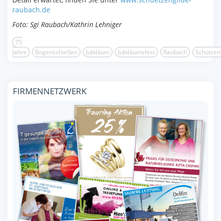
raubach.de
Foto: Sgi Raubach/Kathrin Lehniger
75
Jahre
Bogenschießen
Jubiläum
Jubiläumsfest
Raubach
Schützen
FIRMENNETZWERK