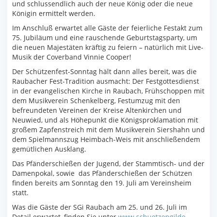
und schlussendlich auch der neue König oder die neue
Königin ermittelt werden.
Im Anschluß erwartet alle Gäste der feierliche Festakt zum
75. Jubiläum und eine rauschende Geburtstagsparty, um
die neuen Majestäten kräftig zu feiern – natürlich mit Live-
Musik der Coverband Vinnie Cooper!
Der Schützenfest-Sonntag hält dann alles bereit, was die
Raubacher Fest-Tradition ausmacht: Der Festgottesdienst
in der evangelischen Kirche in Raubach, Frühschoppen mit
dem Musikverein Schenkelberg, Festumzug mit den
befreundeten Vereinen der Kreise Altenkirchen und
Neuwied, und als Höhepunkt die Königsproklamation mit
großem Zapfenstreich mit dem Musikverein Siershahn und
dem Spielmannszug Heimbach-Weis mit anschließendem
gemütlichen Ausklang.
Das Pfänderschießen der Jugend, der Stammtisch- und der
Damenpokal, sowie das Pfänderschießen der Schützen
finden bereits am Sonntag den 19. Juli am Vereinsheim
statt.
Was die Gäste der SGi Raubach am 25. und 26. Juli im
Detail erwartet, finden Sie unter
www.schuetzengilde-