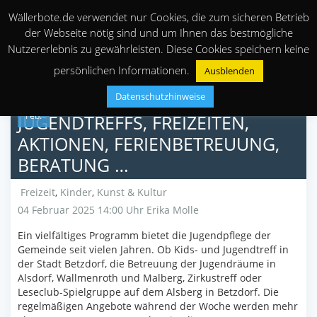
Wällerbote.de verwendet nur Cookies, die zum sicheren Betrieb
der Webseite nötig sind und um Ihnen das bestmögliche
Nutzererlebnis zu gewährleisten. Diese Cookies speichern keine
persönlichen Informationen.
Ausblenden
Datenschutzhinweise
04
Feb.
JUGENDTREFFS, FREIZEITEN,
AKTIONEN, FERIENBETREUUNG,
BERATUNG …
Freizeit
,
Kinder
,
Kunst & Kultur
04 Februar 2025 14:00 Uhr
Erika Molle
Ein vielfältiges Programm bietet die Jugendpflege der
Gemeinde seit vielen Jahren. Ob Kids- und Jugendtreff in
der Stadt Betzdorf, die Betreuung der Jugendräume in
Alsdorf, Wallmenroth und Malberg, Zirkustreff oder
Leseclub-Spielgruppe auf dem Alsberg in Betzdorf. Die
regelmäßigen Angebote während der Woche werden mehr