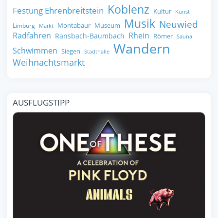
Koblenz
Festung Ehrenbreitstein
Kultur
Kunst
Musik
Neuwied
Montabaur
Museum
Limburg
Markt
Radfahren
Rhein
Ransbach-Baumbach
Römer
Sauna
Wandern
Schwimmen
Siegen
Stadthalle
Weihnachtsmarkt
AUSFLUGSTIPP