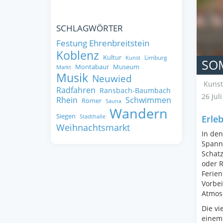
SCHLAGWÖRTER
Festung Ehrenbreitstein
Koblenz
Kultur
Limburg
Kunst
SO
Montabaur
Museum
Markt
Musik
Neuwied
Kunst
Radfahren
Ransbach-Baumbach
26 Jul
Rhein
Schwimmen
Römer
Sauna
Wandern
Siegen
Erle
Stadthalle
Weihnachtsmarkt
In den
Spanne
Schat
oder R
Ferien
Vorbei
Atmos
Die vi
einem 