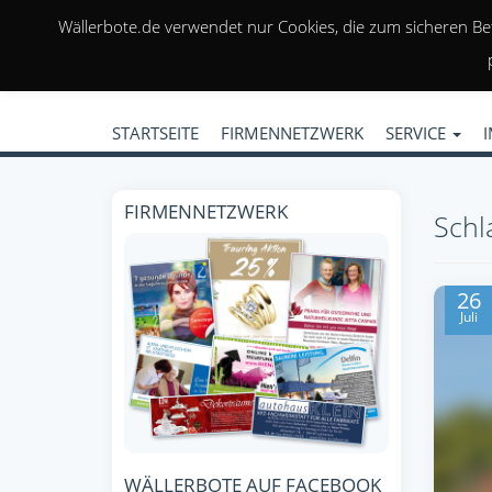
Wällerbote.de verwendet nur Cookies, die zum sicheren Be
STARTSEITE
FIRMENNETZWERK
SERVICE
FIRMENNETZWERK
Schl
26
Juli
WÄLLERBOTE AUF FACEBOOK