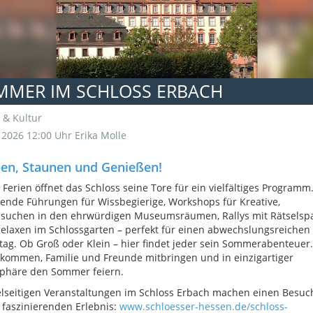
MMER IM SCHLOSS ERBACH
 & Kultur
i 2026 12:00 Uhr
Erika Molle
ben, Staunen und Genießen!
 Ferien öffnet das Schloss seine Tore für ein vielfältiges Programm
nde Führungen für Wissbegierige, Workshops für Kreative,
zsuchen in den ehrwürdigen Museumsräumen, Rallys mit Rätselsp
elaxen im Schlossgarten – perfekt für einen abwechslungsreichen
tag. Ob Groß oder Klein – hier findet jeder sein Sommerabenteuer.
kommen, Familie und Freunde mitbringen und in einzigartiger
phäre den Sommer feiern.
elseitigen Veranstaltungen im Schloss Erbach machen einen Besuc
faszinierenden Erlebnis:
www.schloesser-hessen.de/schloss-