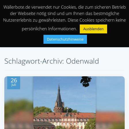
Wällerbote.de verwendet nur Cookies, die zum sicheren Betrieb
der Webseite nötig sind und um Ihnen das bestmögliche
Nutzererlebnis zu gewährleisten. Diese Cookies speichern keine
persönlichen Informationen.
Ausblenden
Datenschutzhinweise
Schlagwort-Archiv: Odenwald
26
Juli