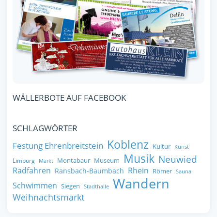
WÄLLERBOTE AUF FACEBOOK
SCHLAGWÖRTER
Koblenz
Festung Ehrenbreitstein
Kultur
Kunst
Musik
Neuwied
Montabaur
Museum
Limburg
Markt
Radfahren
Rhein
Ransbach-Baumbach
Römer
Sauna
Wandern
Schwimmen
Siegen
Stadthalle
Weihnachtsmarkt