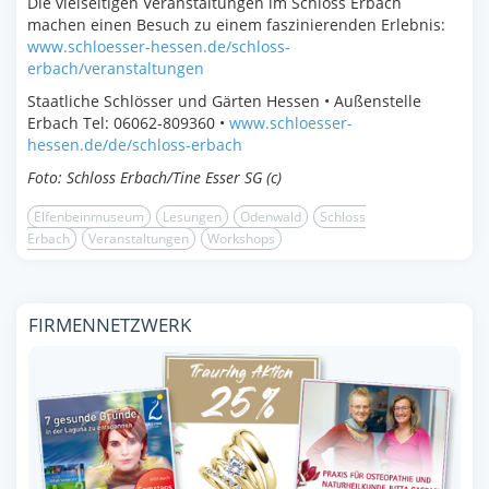
Die vielseitigen Veranstaltungen im Schloss Erbach
machen einen Besuch zu einem faszinierenden Erlebnis:
www.schloesser-hessen.de/schloss-
erbach/veranstaltungen
Staatliche Schlösser und Gärten Hessen • Außenstelle
Erbach Tel: 06062-809360 •
www.schloesser-
hessen.de/de/schloss-erbach
Foto: Schloss Erbach/Tine Esser SG (c)
Elfenbeinmuseum
Lesungen
Odenwald
Schloss
Erbach
Veranstaltungen
Workshops
FIRMENNETZWERK