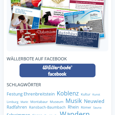
WÄLLERBOTE AUF FACEBOOK
SCHLAGWÖRTER
Koblenz
Festung Ehrenbreitstein
Kultur
Kunst
Musik
Neuwied
Montabaur
Museum
Limburg
Markt
Radfahren
Rhein
Ransbach-Baumbach
Römer
Sauna
Wandern