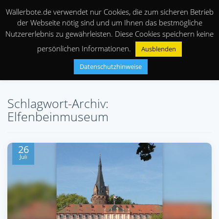
Wällerbote.de verwendet nur Cookies, die zum sicheren Betrieb
der Webseite nötig sind und um Ihnen das bestmögliche
Nutzererlebnis zu gewährleisten. Diese Cookies speichern keine
persönlichen Informationen.
Ausblenden
Datenschutzhinweise
Schlagwort-Archiv:
Elfenbeinmuseum
26
Juli