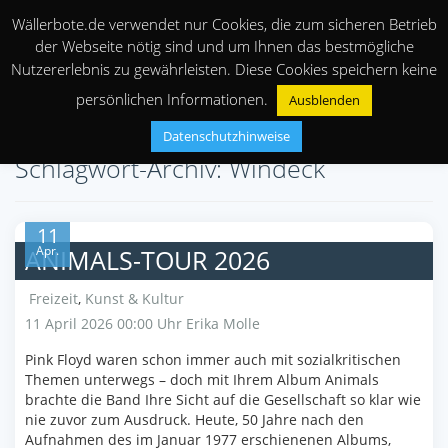
Wällerbote.de verwendet nur Cookies, die zum sicheren Betrieb
der Webseite nötig sind und um Ihnen das bestmögliche
Nutzererlebnis zu gewährleisten. Diese Cookies speichern keine
persönlichen Informationen.
Ausblenden
Datenschutzhinweise
Schlagwort-Archiv: Windeck
11
Apr.
ANIMALS-TOUR 2026
Freizeit
,
Kunst & Kultur
11 April 2026 00:00 Uhr
Erika Molle
Pink Floyd waren schon immer auch mit sozialkritischen
Themen unterwegs – doch mit Ihrem Album Animals
brachte die Band Ihre Sicht auf die Gesellschaft so klar wie
nie zuvor zum Ausdruck. Heute, 50 Jahre nach den
Aufnahmen des im Januar 1977 erschienenen Albums,