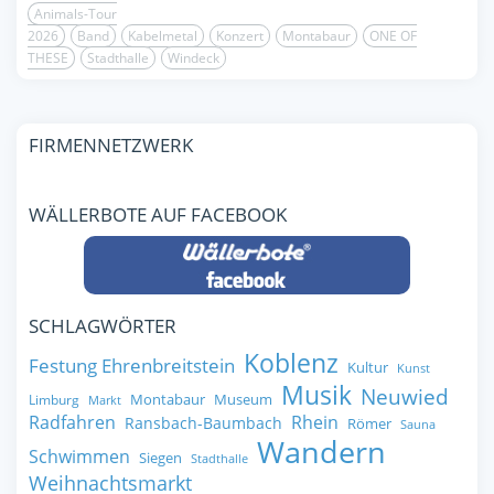
Animals-Tour
2026
Band
Kabelmetal
Konzert
Montabaur
ONE OF
THESE
Stadthalle
Windeck
FIRMENNETZWERK
WÄLLERBOTE AUF FACEBOOK
SCHLAGWÖRTER
Koblenz
Festung Ehrenbreitstein
Kultur
Kunst
Musik
Neuwied
Montabaur
Museum
Limburg
Markt
Radfahren
Rhein
Ransbach-Baumbach
Römer
Sauna
Wandern
Schwimmen
Siegen
Stadthalle
Weihnachtsmarkt