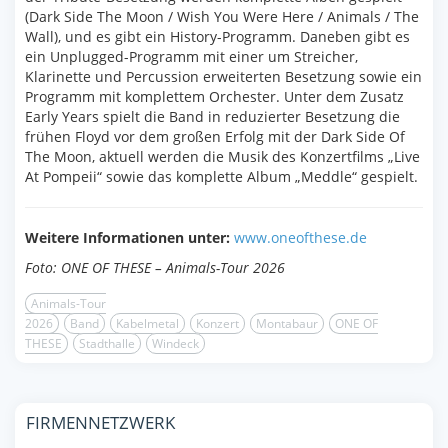
(Dark Side The Moon / Wish You Were Here / Animals / The
Wall), und es gibt ein History-Programm. Daneben gibt es
ein Unplugged-Programm mit einer um Streicher,
Klarinette und Percussion erweiterten Besetzung sowie ein
Programm mit komplettem Orchester. Unter dem Zusatz
Early Years spielt die Band in reduzierter Besetzung die
frühen Floyd vor dem großen Erfolg mit der Dark Side Of
The Moon, aktuell werden die Musik des Konzertfilms „Live
At Pompeii“ sowie das komplette Album „Meddle“ gespielt.
Weitere Informationen unter:
www.oneofthese.de
Foto: ONE OF THESE – Animals-Tour 2026
Animals-Tour
2026
Band
Kabelmetal
Konzert
Montabaur
ONE OF
THESE
Stadthalle
Windeck
FIRMENNETZWERK