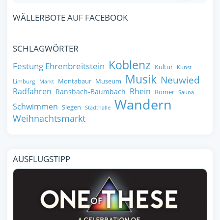
WÄLLERBOTE AUF FACEBOOK
SCHLAGWÖRTER
Koblenz
Festung Ehrenbreitstein
Kultur
Kunst
Musik
Neuwied
Montabaur
Museum
Limburg
Markt
Radfahren
Rhein
Ransbach-Baumbach
Römer
Sauna
Wandern
Schwimmen
Siegen
Stadthalle
Weihnachtsmarkt
AUSFLUGSTIPP