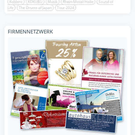
Koblenz
KOKUBU
Musik
Rhein-Mosel-Halle
Sound of
Life
The Drums of Japan
Tour 2024
FIRMENNETZWERK