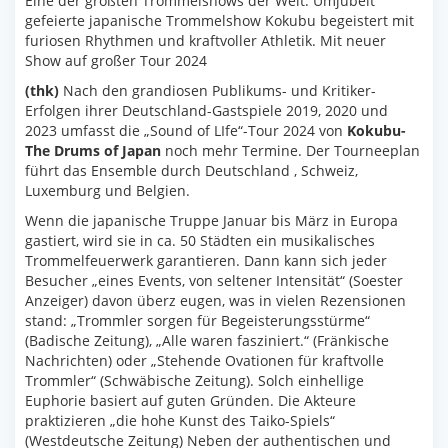
Eine der größten Trommelshows der Welt. Umjubelt
gefeierte japanische Trommelshow Kokubu begeistert mit
furiosen Rhythmen und kraftvoller Athletik. Mit neuer
Show auf großer Tour 2024
(thk)
Nach den grandiosen Publikums- und Kritiker-
Erfolgen ihrer Deutschland-Gastspiele 2019, 2020 und
2023 umfasst die „Sound of LIfe“-Tour 2024 von
Kokubu-
The Drums of Japan
noch mehr Termine. Der Tourneeplan
führt das Ensemble durch Deutschland , Schweiz,
Luxemburg und Belgien.
Wenn die japanische Truppe Januar bis März in Europa
gastiert, wird sie in ca. 50 Städten ein musikalisches
Trommelfeuerwerk garantieren. Dann kann sich jeder
Besucher „eines Events, von seltener Intensität“ (Soester
Anzeiger) davon überz eugen, was in vielen Rezensionen
stand: „Trommler sorgen für Begeisterungsstürme“
(Badische Zeitung), „Alle waren fasziniert.“ (Fränkische
Nachrichten) oder „Stehende Ovationen für kraftvolle
Trommler“ (Schwäbische Zeitung). Solch einhellige
Euphorie basiert auf guten Gründen. Die Akteure
praktizieren „die hohe Kunst des Taiko-Spiels“
(Westdeutsche Zeitung) Neben der authentischen und