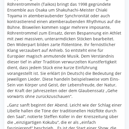
Röhrentrommeln (Taikos) bringt das 1998 gegründete
Ensemble aus Osaka um Shakuhachi-Meister Chiaki
Toyama in atemberaubender Synchronität oder auch
kontrastierend einen atemberaubenden Rhythmus auf die
Bühne. Bisweilen kommen sogar mehrere imposante,
Röhrentrommel zum Einsatz, deren Bespannung ein Athlet
mit zwei massiven, unterarmdicken Stöcken bearbeitet.
Den Widerpart bilden zarte Flötentöne. Ihr fernöstlicher
Klang verzaubert auf Anhieb. So entsteht eine für
Europäer magisch anmutende Musik. Dem Verständnis
dieser tief in alter Tradition verwurzelten Kunstfertigkeit
dient, dass jedem Stück eine kurze Einführung
vorangestellt ist. Sie erklärt (in Deutsch) die Bedeutung der
jeweiligen Lieder. Diese handeln beispielsweise vom Eins-
Sein von Körper und Geist, der Lebensfreude, der Natur,
der Kraft der Jahreszeiten oder dem Glaubenssatz „Gehe
vorwärts ohne zurückzuschauen“.
„Ganz sanft beginnt der Abend. Leicht wie der Schlag einer
Libelle hallen die Töne der traditionellen Holzflöte durch
den Saal“, notierte Steffen Koller in der Kreiszeitung über
die „einzigartigen Kokubu“, die er als „einfach
faszinierend“ beschrieb. „Es ist der Start einer Show, die