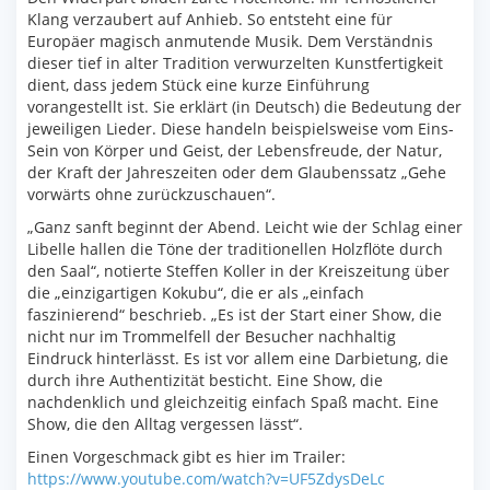
Klang verzaubert auf Anhieb. So entsteht eine für
Europäer magisch anmutende Musik. Dem Verständnis
dieser tief in alter Tradition verwurzelten Kunstfertigkeit
dient, dass jedem Stück eine kurze Einführung
vorangestellt ist. Sie erklärt (in Deutsch) die Bedeutung der
jeweiligen Lieder. Diese handeln beispielsweise vom Eins-
Sein von Körper und Geist, der Lebensfreude, der Natur,
der Kraft der Jahreszeiten oder dem Glaubenssatz „Gehe
vorwärts ohne zurückzuschauen“.
„Ganz sanft beginnt der Abend. Leicht wie der Schlag einer
Libelle hallen die Töne der traditionellen Holzflöte durch
den Saal“, notierte Steffen Koller in der Kreiszeitung über
die „einzigartigen Kokubu“, die er als „einfach
faszinierend“ beschrieb. „Es ist der Start einer Show, die
nicht nur im Trommelfell der Besucher nachhaltig
Eindruck hinterlässt. Es ist vor allem eine Darbietung, die
durch ihre Authentizität besticht. Eine Show, die
nachdenklich und gleichzeitig einfach Spaß macht. Eine
Show, die den Alltag vergessen lässt“.
Einen Vorgeschmack gibt es hier im Trailer:
https://www.youtube.com/watch?v=UF5ZdysDeLc