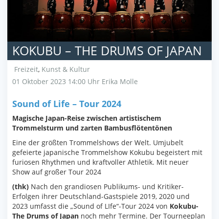
KOKUBU – THE DRUMS OF JAPAN
Freizeit
,
Kunst & Kultur
01 Oktober 2023 14:00 Uhr
Erika Molle
Sound of Life – Tour 2024
Magische Japan-Reise zwischen artistischem
Trommelsturm und zarten Bambusflötentönen
Eine der größten Trommelshows der Welt. Umjubelt
gefeierte japanische Trommelshow Kokubu begeistert mit
furiosen Rhythmen und kraftvoller Athletik. Mit neuer
Show auf großer Tour 2024
(thk)
Nach den grandiosen Publikums- und Kritiker-
Erfolgen ihrer Deutschland-Gastspiele 2019, 2020 und
2023 umfasst die „Sound of LIfe“-Tour 2024 von
Kokubu-
The Drums of Japan
noch mehr Termine. Der Tourneeplan