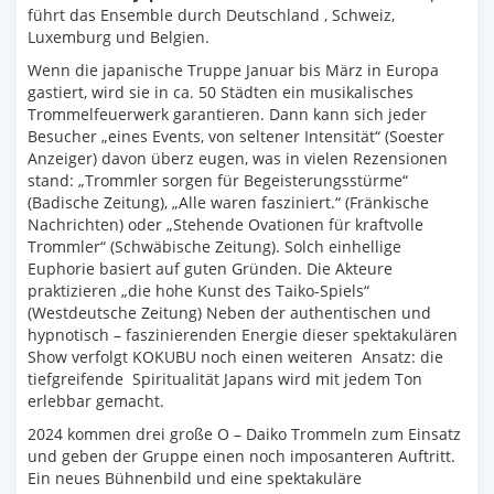
führt das Ensemble durch Deutschland , Schweiz,
Luxemburg und Belgien.
Wenn die japanische Truppe Januar bis März in Europa
gastiert, wird sie in ca. 50 Städten ein musikalisches
Trommelfeuerwerk garantieren. Dann kann sich jeder
Besucher „eines Events, von seltener Intensität“ (Soester
Anzeiger) davon überz eugen, was in vielen Rezensionen
stand: „Trommler sorgen für Begeisterungsstürme“
(Badische Zeitung), „Alle waren fasziniert.“ (Fränkische
Nachrichten) oder „Stehende Ovationen für kraftvolle
Trommler“ (Schwäbische Zeitung). Solch einhellige
Euphorie basiert auf guten Gründen. Die Akteure
praktizieren „die hohe Kunst des Taiko-Spiels“
(Westdeutsche Zeitung) Neben der authentischen und
hypnotisch – faszinierenden Energie dieser spektakulären
Show verfolgt KOKUBU noch einen weiteren Ansatz: die
tiefgreifende Spiritualität Japans wird mit jedem Ton
erlebbar gemacht.
2024 kommen drei große O – Daiko Trommeln zum Einsatz
und geben der Gruppe einen noch imposanteren Auftritt.
Ein neues Bühnenbild und eine spektakuläre