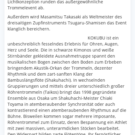
Lichtkonzeption runden das außergewöhnliche
Trommelevent ab.
Außerdem wird Masamitsu Takasaki als Weltmeister des
dreisaitigen Zupfinstruments Tsugaru-Shamisen das Event
klanglich bereichern.
KOKUBU ist ein
unbeschreiblich fesselndes Erlebnis für Ohren, Augen,
Herz und Seele. Die in schwarze Kimonos und weiße
Stirnbänder gekleidete Ausnahmetruppe spannt den
musikalischen Bogen zwischen den Boden zum Erbeben
bringendem Akustik-Orkan der Trommeln, dezenter
Rhythmik und dem zart-sanften Klang der
Bambuslängsflöte (Shakuhachi). In wechselnden
Gruppierungen und mittels dreier unterschiedlich großer
Röhrentrommeln (Taikos) bringt das 1998 gegründete
Ensemble aus Osaka um Shakuhachi-Meister Chiaki
Toyama in atemberaubender Synchronität oder auch
kontrastierend einen atemberaubenden Rhythmus auf die
Bühne. Bisweilen kommen sogar mehrere imposante,
Röhrentrommel zum Einsatz, deren Bespannung ein Athlet
mit zwei massiven, unterarmdicken Stöcken bearbeitet.
Den Widerpart bilden zarte Flötentöne. Ihr fernöstlicher