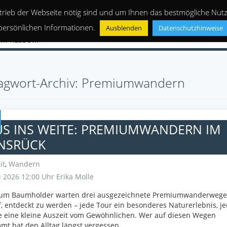
trieb der Webseite nötig sind und um Ihnen das bestmögliche Nutze
persönlichen Informationen.
Ausblenden
Datenschutzhinweise
IMPRESSUM
agwort-Archiv: Premiumwandern
US INS WEITE: PREMIUMWANDERN IM
NSRÜCK
it
,
Wandern
 2026 12:00 Uhr
Erika Molle
um Baumholder warten drei ausgezeichnete Premiumwanderwege
, entdeckt zu werden – jede Tour ein besonderes Naturerlebnis, j
 eine kleine Auszeit vom Gewöhnlichen. Wer auf diesen Wegen
t hat den Alltag längst vergessen.