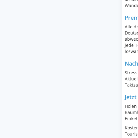
Wande
Prem
Alle 
Deuts
abwec
jede T
loswa
Nach
Stress
Aktuel
Taktza
Jetzt
Holen 
Baumho
Einkeh
Kosten
Touris