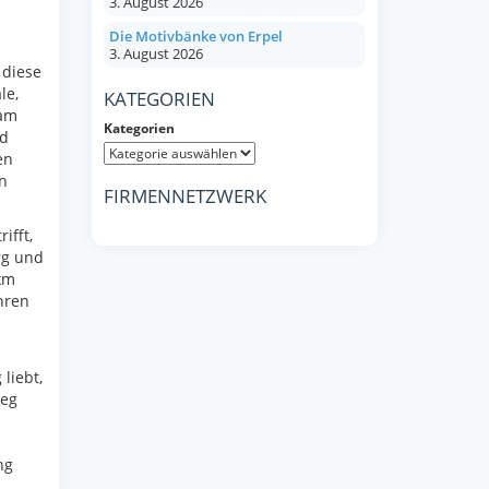
3. August 2026
Die Motivbänke von Erpel
3. August 2026
 diese
le,
KATEGORIEN
sam
Kategorien
nd
en
n
FIRMENNETZWERK
ifft,
rg und
km
hren
liebt,
weg
ng