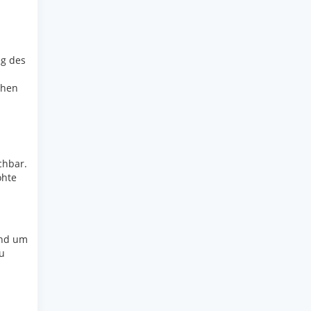
g des
chen
chbar.
öhte
und um
u