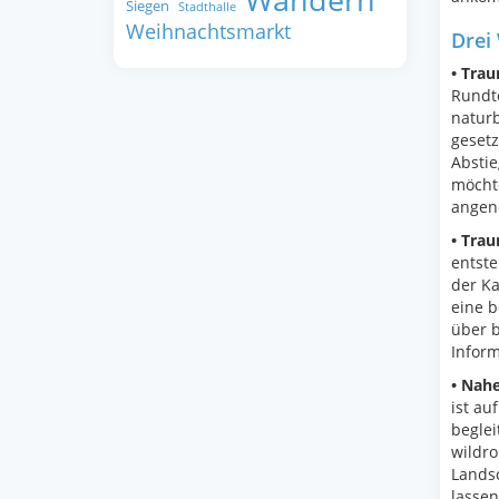
Wandern
Siegen
Stadthalle
Weihnachtsmarkt
Drei 
• Tra
Rundto
natur
geset
Abstie
möcht
angen
• Trau
entst
der Ka
eine 
über b
Inform
• Nahe
ist au
beglei
wildro
Lands
lassen