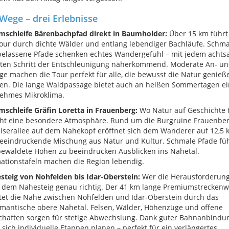
Wege – drei Erlebnisse
umschleife Bärenbachpfad direkt in Baumholder:
Über 15 km führt
ur durch dichte Wälder und entlang lebendiger Bachläufe. Schma
belassene Pfade schenken echtes Wandergefühl – mit jedem acht
zten Schritt der Entschleunigung näherkommend. Moderate An- u
ge machen die Tour perfekt für alle, die bewusst die Natur genieß
en. Die lange Waldpassage bietet auch an heißen Sommertagen ei
ehmes Mikroklima.
mschleife Gräfin Loretta in Frauenberg:
Wo Natur auf Geschichte tr
eht eine besondere Atmosphäre. Rund um die Burgruine Frauenbe
iserallee auf dem Nahekopf eröffnet sich dem Wanderer auf 12,5 
beeindruckende Mischung aus Natur und Kultur. Schmale Pfade fü
ewaldete Höhen zu beeindrucken Ausblicken ins Nahetal.
ationstafeln machen die Region lebendig.
steig von Nohfelden bis Idar-Oberstein:
Wer die Herausforderung 
f dem Nahesteig genau richtig. Der 41 km lange Premiumstrecken
tet die Nahe zwischen Nohfelden und Idar-Oberstein durch das
mantische obere Nahetal. Felsen, Wälder, Höhenzüge und offene
chaften sorgen für stetige Abwechslung. Dank guter Bahnanbindu
 sich individuelle Etappen planen – perfekt für ein verlängertes