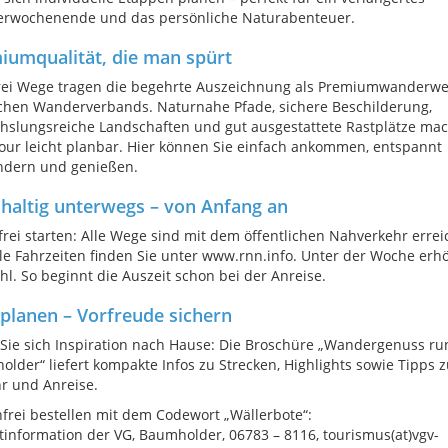
rwochenende und das persönliche Naturabenteuer.
iumqualität, die man spürt
drei Wege tragen die begehrte Auszeichnung als Premiumwanderwe
chen Wanderverbands. Naturnahe Pfade, sichere Beschilderung,
hslungsreiche Landschaften und gut ausgestattete Rastplätze ma
our leicht planbar. Hier können Sie einfach ankommen, entspannt
ndern und genießen.
haltig unterwegs – von Anfang an
frei starten: Alle Wege sind mit dem öffentlichen Nahverkehr errei
le Fahrzeiten finden Sie unter www.rnn.info. Unter der Woche erh
hl. So beginnt die Auszeit schon bei der Anreise.
 planen – Vorfreude sichern
Sie sich Inspiration nach Hause: Die Broschüre „Wandergenuss r
lder“ liefert kompakte Infos zu Strecken, Highlights sowie Tipps z
r und Anreise.
frei bestellen mit dem Codewort „Wällerbote“:
tinformation der VG, Baumholder, 06783 – 8116, tourismus(at)vgv-