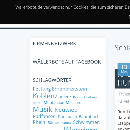
Wällerbote.de verwendet nur Cookies, die zum sicheren Be
STARTSEITE
FIRMENNETZWERK
SERVICE
FIRMENNETZWERK
Schl
WÄLLERBOTE AUF FACEBOOK
13
Mai
RA
SCHLAGWÖRTER
HU
Festung Ehrenbreitstein
Freize
Koblenz
Kultur
Limburg
Kunst
13 Mai
Montabaur
Museum
Markt
Musik
Neuwied
Rund 
Radfahren
Ransbach-Baumbach
darauf
Rhein
Schwimmen
Römer
Etappe
Sauna
ankomm