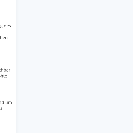
g des
chen
chbar.
öhte
und um
u