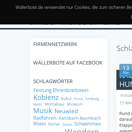
Wällerbote.de verwendet nur Cookies, die zum sicheren Be
STARTSEITE
FIRMENNETZWERK
SERVICE
FIRMENNETZWERK
Schl
WÄLLERBOTE AUF FACEBOOK
13
Mai
RA
SCHLAGWÖRTER
HU
Festung Ehrenbreitstein
Freize
Koblenz
Kultur
Limburg
Kunst
13 Mai
Montabaur
Museum
Markt
Musik
Neuwied
Rund 
Radfahren
Ransbach-Baumbach
darauf
Rhein
Schwimmen
Römer
Sauna
Etappe
Wandern
ankomm