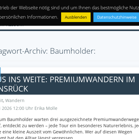
trieb der Webseite nötig sind und um Ihnen das bestmögliche Nutze
persönlichen Informationen.
Ausblenden
Datenschutzhinweise
IMPRESSUM
agwort-Archiv: Baumholder:
US INS WEITE: PREMIUMWANDERN IM
NSRÜCK
it
,
Wandern
 2026 12:00 Uhr
Erika Molle
um Baumholder warten drei ausgezeichnete Premiumwanderwege
, entdeckt zu werden – jede Tour ein besonderes Naturerlebnis, j
 eine kleine Auszeit vom Gewöhnlichen. Wer auf diesen Wegen
t hat den Alltag längst vergessen.