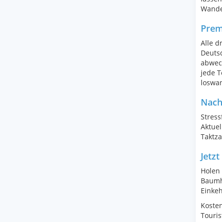
Wande
Prem
Alle 
Deuts
abwec
jede T
loswa
Nach
Stress
Aktuel
Taktza
Jetzt
Holen 
Baumho
Einkeh
Kosten
Touris