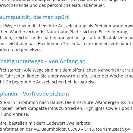
rwochenende und das persönliche Naturabenteuer.
iumqualität, die man spürt
drei Wege tragen die begehrte Auszeichnung als Premiumwanderwe
chen Wanderverbands. Naturnahe Pfade, sichere Beschilderung,
hslungsreiche Landschaften und gut ausgestattete Rastplätze ma
our leicht planbar. Hier können Sie einfach ankommen, entspannt
ndern und genießen.
haltig unterwegs – von Anfang an
frei starten: Alle Wege sind mit dem öffentlichen Nahverkehr errei
le Fahrzeiten finden Sie unter www.rnn.info. Unter der Woche erh
hl. So beginnt die Auszeit schon bei der Anreise.
 planen – Vorfreude sichern
Sie sich Inspiration nach Hause: Die Broschüre „Wandergenuss r
lder“ liefert kompakte Infos zu Strecken, Highlights sowie Tipps z
r und Anreise.
frei bestellen mit dem Codewort „Wällerbote“:
tinformation der VG, Baumholder, 06783 – 8116, tourismus(at)vgv-