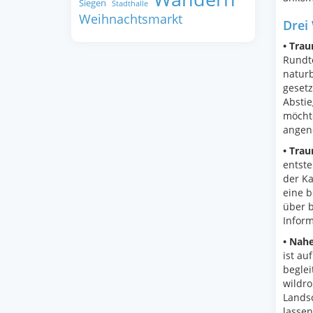
Siegen
Stadthalle
Weihnachtsmarkt
Drei 
• Tra
Rundto
natur
geset
Abstie
möcht
angen
• Trau
entst
der Ka
eine 
über b
Inform
• Nahe
ist au
beglei
wildro
Lands
lassen