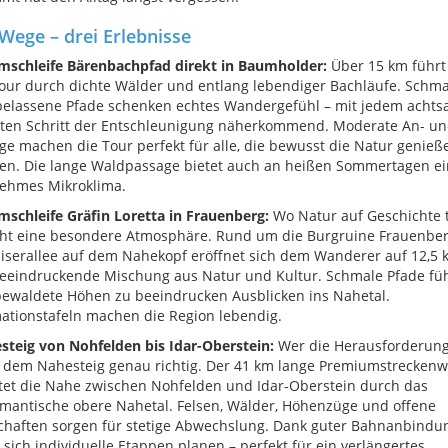
Wege – drei Erlebnisse
umschleife Bärenbachpfad direkt in Baumholder:
Über 15 km führt
ur durch dichte Wälder und entlang lebendiger Bachläufe. Schma
belassene Pfade schenken echtes Wandergefühl – mit jedem acht
zten Schritt der Entschleunigung näherkommend. Moderate An- u
ge machen die Tour perfekt für alle, die bewusst die Natur genieß
en. Die lange Waldpassage bietet auch an heißen Sommertagen ei
ehmes Mikroklima.
mschleife Gräfin Loretta in Frauenberg:
Wo Natur auf Geschichte tr
eht eine besondere Atmosphäre. Rund um die Burgruine Frauenbe
iserallee auf dem Nahekopf eröffnet sich dem Wanderer auf 12,5 
beeindruckende Mischung aus Natur und Kultur. Schmale Pfade fü
ewaldete Höhen zu beeindrucken Ausblicken ins Nahetal.
ationstafeln machen die Region lebendig.
steig von Nohfelden bis Idar-Oberstein:
Wer die Herausforderung 
f dem Nahesteig genau richtig. Der 41 km lange Premiumstrecken
tet die Nahe zwischen Nohfelden und Idar-Oberstein durch das
mantische obere Nahetal. Felsen, Wälder, Höhenzüge und offene
chaften sorgen für stetige Abwechslung. Dank guter Bahnanbindu
 sich individuelle Etappen planen – perfekt für ein verlängertes