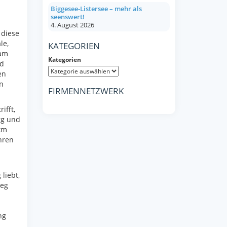
Biggesee-Listersee – mehr als
seenswert!
4. August 2026
 diese
le,
KATEGORIEN
sam
Kategorien
nd
en
n
FIRMENNETZWERK
ifft,
rg und
km
hren
liebt,
weg
ng