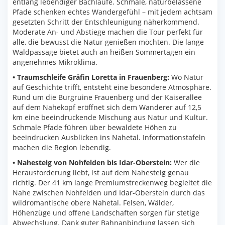
entlang lebendiger Bachläufe. Schmale, naturbelassene
Pfade schenken echtes Wandergefühl – mit jedem achtsam
gesetzten Schritt der Entschleunigung näherkommend.
Moderate An- und Abstiege machen die Tour perfekt für
alle, die bewusst die Natur genießen möchten. Die lange
Waldpassage bietet auch an heißen Sommertagen ein
angenehmes Mikroklima.
• Traumschleife Gräfin Loretta in Frauenberg:
Wo Natur
auf Geschichte trifft, entsteht eine besondere Atmosphäre.
Rund um die Burgruine Frauenberg und der Kaiserallee
auf dem Nahekopf eröffnet sich dem Wanderer auf 12,5
km eine beeindruckende Mischung aus Natur und Kultur.
Schmale Pfade führen über bewaldete Höhen zu
beeindrucken Ausblicken ins Nahetal. Informationstafeln
machen die Region lebendig.
• Nahesteig von Nohfelden bis Idar-Oberstein:
Wer die
Herausforderung liebt, ist auf dem Nahesteig genau
richtig. Der 41 km lange Premiumstreckenweg begleitet die
Nahe zwischen Nohfelden und Idar-Oberstein durch das
wildromantische obere Nahetal. Felsen, Wälder,
Höhenzüge und offene Landschaften sorgen für stetige
Abwechslung. Dank guter Bahnanbindung lassen sich