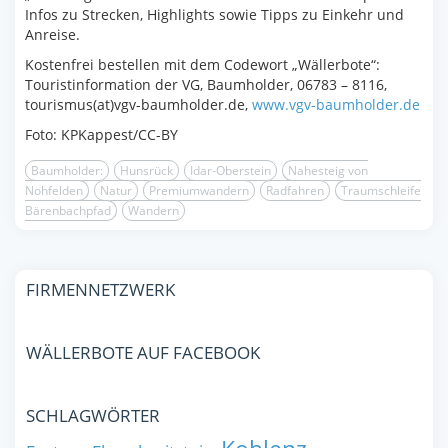
Infos zu Strecken, Highlights sowie Tipps zu Einkehr und
Anreise.
Kostenfrei bestellen mit dem Codewort „Wällerbote“:
Touristinformation der VG, Baumholder, 06783 – 8116,
tourismus(at)vgv-baumholder.de,
www.vgv-baumholder.de
Foto: KPKappest/CC-BY
Baumholder:
Hunsrück
Idar-Oberstein
Nahesteig von
Nohfelden
Natur
Premiumwandern
Radfahren
Traumschleife
Bärenbachpfad
Wandern
FIRMENNETZWERK
WÄLLERBOTE AUF FACEBOOK
SCHLAGWÖRTER