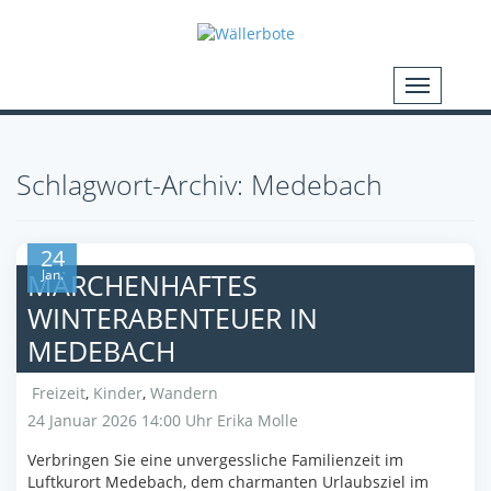
Schlagwort-Archiv: Medebach
24
Jan.
MÄRCHENHAFTES
WINTERABENTEUER IN
MEDEBACH
Freizeit
,
Kinder
,
Wandern
24 Januar 2026 14:00 Uhr
Erika Molle
Verbringen Sie eine unvergessliche Familienzeit im
Luftkurort Medebach, dem charmanten Urlaubsziel im