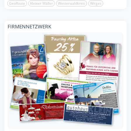
GeoRoute
Kleiner Wäller
Westerwaldkreis
Wirges
FIRMENNETZWERK