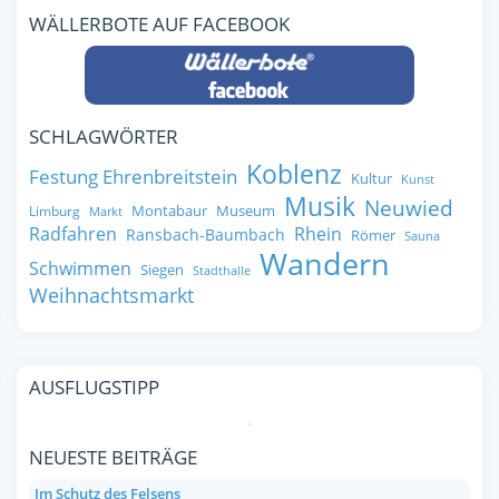
WÄLLERBOTE AUF FACEBOOK
SCHLAGWÖRTER
Koblenz
Festung Ehrenbreitstein
Kultur
Kunst
Musik
Neuwied
Montabaur
Museum
Limburg
Markt
Radfahren
Rhein
Ransbach-Baumbach
Römer
Sauna
Wandern
Schwimmen
Siegen
Stadthalle
Weihnachtsmarkt
AUSFLUGSTIPP
NEUESTE BEITRÄGE
Im Schutz des Felsens