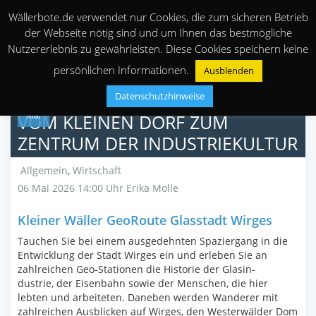
Wällerbote.de verwendet nur Cookies, die zum sicheren Betrieb
der Webseite nötig sind und um Ihnen das bestmögliche
Nutzererlebnis zu gewährleisten. Diese Cookies speichern keine
persönlichen Informationen.
Ausblenden
Datenschutzhinweise
06
Mai
VOM KLEINEN DORF ZUM
ZENTRUM DER INDUSTRIEKULTUR
Allgemein
,
Wirtschaft
06 Mai 2026 14:00 Uhr
Erika Molle
Kleiner Wäller GeoRoute Glasstadt Wirges
Tauchen Sie bei einem ausgedehnten Spaziergang in die
Entwicklung der Stadt Wirges ein und erleben Sie an
zahlreichen Geo-Stationen die Historie der Glasin-
dustrie, der Eisenbahn sowie der Menschen, die hier
lebten und arbeiteten. Daneben werden Wanderer mit
zahlreichen Ausblicken auf Wirges, den Westerwälder Dom