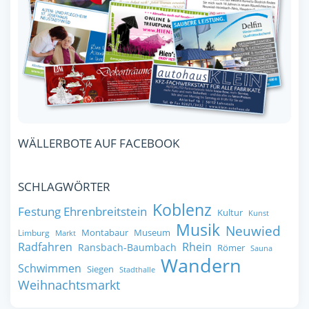
WÄLLERBOTE AUF FACEBOOK
SCHLAGWÖRTER
Koblenz
Festung Ehrenbreitstein
Kultur
Kunst
Musik
Neuwied
Montabaur
Museum
Limburg
Markt
Radfahren
Rhein
Ransbach-Baumbach
Römer
Sauna
Wandern
Schwimmen
Siegen
Stadthalle
Weihnachtsmarkt