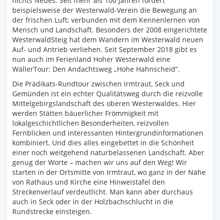
nichts Neues. Seit mehr als 100 Jahren fördert
beispielsweise der Westerwald-Verein die Bewegung an
der frischen Luft; verbunden mit dem Kennenlernen von
Mensch und Landschaft. Besonders der 2008 eingerichtete
WesterwaldSteig hat dem Wandern im Westerwald neuen
Auf- und Antrieb verliehen. Seit September 2018 gibt es
nun auch im Ferienland Hoher Westerwald eine
WällerTour: Den Andachtsweg „Hohe Hahnscheid“.
Die Prädikats-Rundtour zwischen Irmtraut, Seck und
Gemünden ist ein echter Qualitätsweg durch die reizvolle
Mittelgebirgslandschaft des oberen Westerwaldes. Hier
werden Stätten bäuerlicher Frömmigkeit mit
lokalgeschichtlichen Besonderheiten, reizvollen
Fernblicken und interessanten Hintergrundinformationen
kombiniert. Und dies alles eingebettet in die Schönheit
einer noch weitgehend naturbelassenen Landschaft. Aber
genug der Worte – machen wir uns auf den Weg! Wir
starten in der Ortsmitte von Irmtraut, wo ganz in der Nähe
von Rathaus und Kirche eine Hinweistafel den
Streckenverlauf verdeutlicht. Man kann aber durchaus
auch in Seck oder in der Holzbachschlucht in die
Rundstrecke einsteigen.