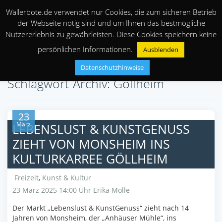
Wällerbote.de verwendet nur Cookies, die zum sicheren Betrieb
der Webseite nötig sind und um Ihnen das bestmögliche
Nutzererlebnis zu gewährleisten. Diese Cookies speichern keine
persönlichen Informationen.
Ausblenden
Datenschutzhinweise
Schlagwort-Archiv: Göllheim
23
März
LEBENSLUST & KUNSTGENUSS
ZIEHT VON MONSHEIM INS
KULTURKARREE GÖLLHEIM
Freizeit
,
Kunst & Kultur
23 März 2025 14:00 Uhr
Erika Molle
Der Markt „Lebenslust & KunstGenuss“ zieht nach 14
Jahren von Monsheim, der „Anhäuser Mühle“, ins