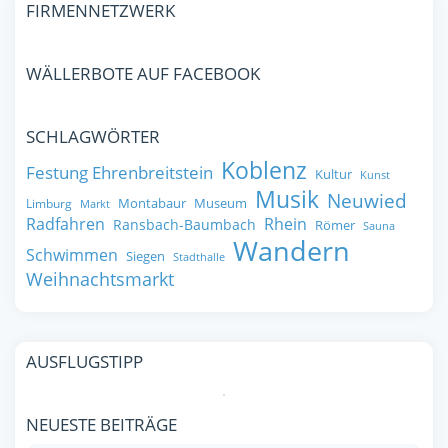
FIRMENNETZWERK
WÄLLERBOTE AUF FACEBOOK
SCHLAGWÖRTER
Koblenz
Festung Ehrenbreitstein
Kultur
Kunst
Musik
Neuwied
Montabaur
Museum
Limburg
Markt
Radfahren
Rhein
Ransbach-Baumbach
Römer
Sauna
Wandern
Schwimmen
Siegen
Stadthalle
Weihnachtsmarkt
AUSFLUGSTIPP
NEUESTE BEITRÄGE