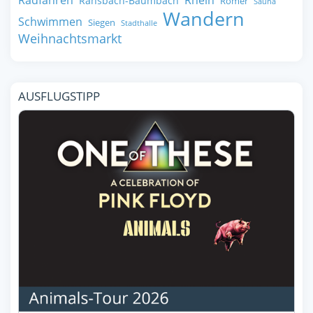
Ransbach-Baumbach
Römer
Sauna
Wandern
Schwimmen
Siegen
Stadthalle
Weihnachtsmarkt
AUSFLUGSTIPP