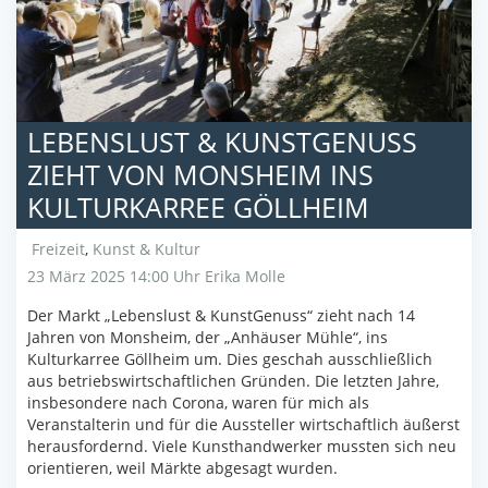
LEBENSLUST & KUNSTGENUSS
ZIEHT VON MONSHEIM INS
KULTURKARREE GÖLLHEIM
Freizeit
,
Kunst & Kultur
23 März 2025 14:00 Uhr
Erika Molle
Der Markt „Lebenslust & KunstGenuss“ zieht nach 14
Jahren von Monsheim, der „Anhäuser Mühle“, ins
Kulturkarree Göllheim um. Dies geschah ausschließlich
aus betriebswirtschaftlichen Gründen. Die letzten Jahre,
insbesondere nach Corona, waren für mich als
Veranstalterin und für die Aussteller wirtschaftlich äußerst
herausfordernd. Viele Kunsthandwerker mussten sich neu
orientieren, weil Märkte abgesagt wurden.