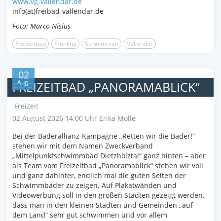
www.vg-vallendar.de
info(at)freibad-vallendar.de
Foto: Marco Nisius
Freizeitbad
Frühling
Schwimmen
Vallendar
02
Aug.
FREIZEITBAD „PANORAMABLICK“
Freizeit
02 August 2026 14:00 Uhr
Erika Molle
Bei der Bäderallianz-Kampagne „Retten wir die Bäder!“
stehen wir mit dem Namen Zweckverband
„Mittelpunktschwimmbad Dietzhölztal“ ganz hinten – aber
als Team vom Freizeitbad „Panoramablick“ stehen wir voll
und ganz dahinter, endlich mal die guten Seiten der
Schwimmbäder zu zeigen. Auf Plakatwänden und
Videowerbung soll in den großen Städten gezeigt werden,
dass man in den kleinen Städten und Gemeinden „auf
dem Land“ sehr gut schwimmen und vor allem