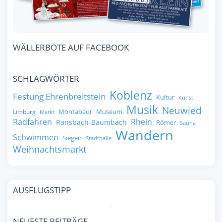
WÄLLERBOTE AUF FACEBOOK
SCHLAGWÖRTER
Koblenz
Festung Ehrenbreitstein
Kultur
Kunst
Musik
Neuwied
Montabaur
Museum
Limburg
Markt
Radfahren
Rhein
Ransbach-Baumbach
Römer
Sauna
Wandern
Schwimmen
Siegen
Stadthalle
Weihnachtsmarkt
AUSFLUGSTIPP
NEUESTE BEITRÄGE