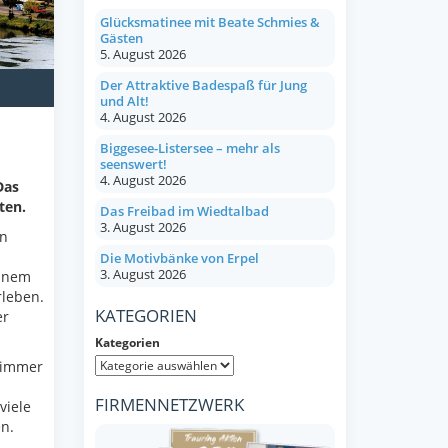
Glücksmatinee mit Beate Schmies &
Gästen
5. August 2026
Der Attraktive Badespaß für Jung
und Alt!
4. August 2026
Biggesee-Listersee – mehr als
seenswert!
4. August 2026
Das
ten.
Das Freibad im Wiedtalbad
3. August 2026
en
Die Motivbänke von Erpel
3. August 2026
einem
rleben.
KATEGORIEN
er
Kategorien
, immer
FIRMENNETZWERK
viele
n.