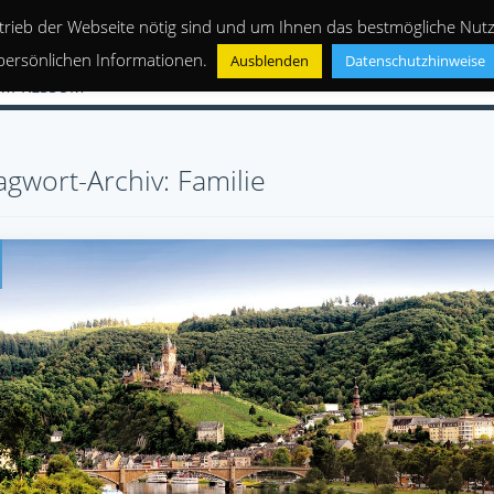
trieb der Webseite nötig sind und um Ihnen das bestmögliche Nutze
persönlichen Informationen.
Ausblenden
Datenschutzhinweise
IMPRESSUM
agwort-Archiv: Familie