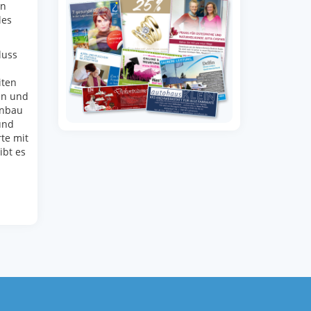
on
les
luss
iten
en und
inbau
und
rte mit
bt es