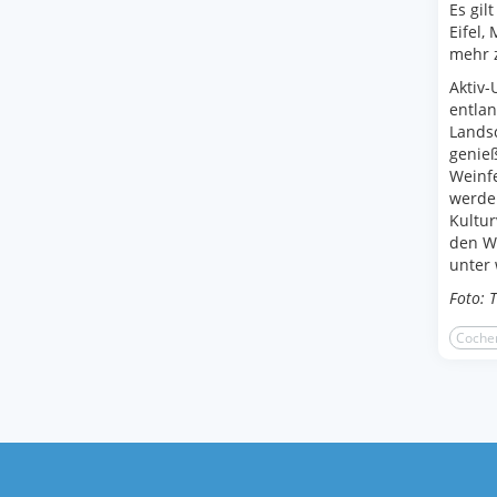
Es gil
Eifel,
mehr 
Aktiv
entlan
Landsc
genie
Weinf
werden
Kultur
den W
unter
Foto: 
Coch