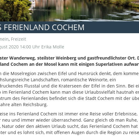
S FERIENLAND COCHEM
mein
,
Freizeit
ust 2020 14:00 Uhr
Erika Molle
ter Wanderweg, steilster Weinberg und gastfreundlichster Ort. 
nland Cochem an der Mosel kann mit einigen Superlativen aufwar
n die Moselregion zwischen Eifel und Hunsrück denkt, dem komm
slungsreiche Landschaften, romantische Weinorte, ein
ruckendes Flusstal und die Kraterseen der Eifel in den Sinn. Bei 
 im Ferienland Cochem kann man diese Urlaubsvielfalt hautnah e
trum des Ferienlandes befindet sich die Stadt Cochem mit der üb
Jahre alten Reichsburg.
eise ins Ferienland Cochem ist immer eine Reise voller Erlebnisse
r neu und immer wieder überraschend. Ganz gleich ob man Ruhe,
, Natur oder den aktiven Urlaub sucht, das Ferienland Cochem hat 
ter und es lohnt sich, mit offenen Augen durch die Region zu reise