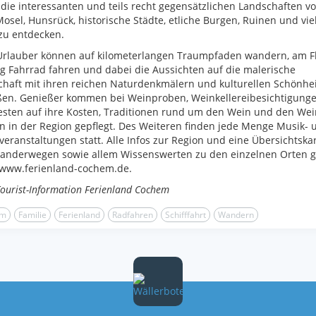
t die interessanten und teils recht gegensätzlichen Landschaften v
 Mosel, Hunsrück, historische Städte, etliche Burgen, Ruinen und vie
zu entdecken.
-Urlauber können auf kilometerlangen Traumpfaden wandern, am F
g Fahrrad fahren und dabei die Aussichten auf die malerische
haft mit ihren reichen Naturdenkmälern und kulturellen Schönhe
ßen. Genießer kommen bei Weinproben, Weinkellereibesichtigung
esten auf ihre Kosten, Traditionen rund um den Wein und den We
 in der Region gepflegt. Des Weiteren finden jede Menge Musik- 
veranstaltungen statt. Alle Infos zur Region und eine Übersichtska
anderwegen sowie allem Wissenswerten zu den einzelnen Orten gi
 www.ferienland-cochem.de.
Tourist-Information Ferienland Cochem
em
Familie
Ferienland
Radfahren
Schifffahrt
Wandern