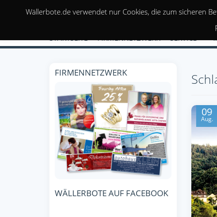
Wällerbote.de verwendet nur Cookies, die zum sicheren Be
STARTSEITE
FIRMENNETZWERK
SERVICE
FIRMENNETZWERK
Schl
09
Aug.
WÄLLERBOTE AUF FACEBOOK