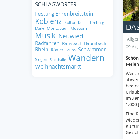
SCHLAGWÖRTER
Festung Ehrenbreitstein
Koblenz
Kultur
Limburg
Kunst
DA
Montabaur
Museum
Markt
Musik
Neuwied
Allge
Radfahren
Ransbach-Baumbach
09 Aug
Rhein
Schwimmen
Römer
Sauna
Wandern
Schöns
Siegen
Stadthalle
Ferie
Weihnachtsmarkt
Wer a
abwech
beeind
Urlaub
Im Zen
1.000 
Eine R
wiede
Kultur
Gesich