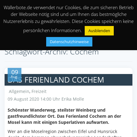
Wällerbote.de verwendet nur Cookies, die zum sicheren Betrieb
der Webseite nötig sind und um Ihnen das bestmögliche
Nutzererlebnis zu gewährleisten. Diese Cookies speichern keine
persönlichen Informationen.
Ausblenden
Datenschutzhinweise
Schlagwort-Archiv: Cochem
09
Aug.
DAS FERIENLAND COCHEM
Allgemein
,
Freizeit
09 August 2020 14:00 Uhr
Erika Molle
Schönster Wanderweg, steilster Weinberg und
gastfreundlichster Ort. Das Ferienland Cochem an der
Mosel kann mit einigen Superlativen aufwarten.
Wer an die Moselregion zwischen Eifel und Hunsrück