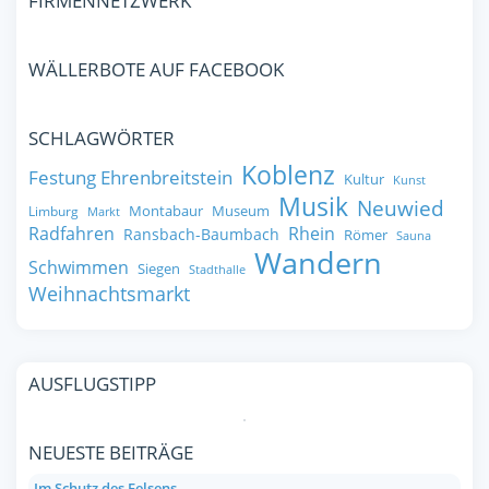
FIRMENNETZWERK
WÄLLERBOTE AUF FACEBOOK
SCHLAGWÖRTER
Koblenz
Festung Ehrenbreitstein
Kultur
Kunst
Musik
Neuwied
Montabaur
Museum
Limburg
Markt
Radfahren
Rhein
Ransbach-Baumbach
Römer
Sauna
Wandern
Schwimmen
Siegen
Stadthalle
Weihnachtsmarkt
AUSFLUGSTIPP
NEUESTE BEITRÄGE
Im Schutz des Felsens