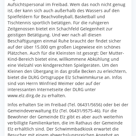
Aufsichtspersonal im Freibad. Wem das noch nicht genug
ist, der kann sich auch außerhalb des Wassers auf den
Spielfeldern für Beachvolleyball, Basketball und
Tischtennis sportlich betätigen. Für die ruhigeren
Zeitgenossen bietet ein Schachfeld Gelegenheit zur
geistigen Betätigung. Und wer nach all diesen
Beschäftigungen einmal Ruhe braucht der findet sicher
auf der über 15.000 qm großen Liegewiese ein schönes
Plätzchen. Auch für die Kleinsten ist gesorgt: Der Mutter-
Kind-Bereich bietet eine, willkommene Abkühlung und
eine Vielzahl von kindgerechten Spielgeräten. Um den
Kleinen den Übergang in das große Becken zu erleichtern,
bietet die DLRG Ortsgruppe Elz Schwimmkurse an. Infos
sind von Herrn Winfried Weimer oder auf der
interessanten Internetseite der DLRG unter
www.elz.dirg.de zu erhalten.
Infos erhalten Sie im Freibad (Tel. 06431/5656) oder bei der
Gemeindeverwaltung Elz (Tel. 06431/9575-46). Für die
Bewohner der Gemeinde Elz gibt es aber auch weiterhin
verbilligte Familienkarten, die im Rathaus der Gemeinde
Elz erhältlich sind. Der Schwimmbadkiosk erwartet die
Besucher mit einem abwechslungsreichen Angebot an