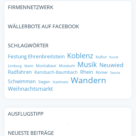
FIRMENNETZWERK
WÄLLERBOTE AUF FACEBOOK
SCHLAGWÖRTER
Koblenz
Festung Ehrenbreitstein
Kultur
Kunst
Musik
Neuwied
Montabaur
Museum
Limburg
Markt
Radfahren
Rhein
Ransbach-Baumbach
Römer
Sauna
Wandern
Schwimmen
Siegen
Stadthalle
Weihnachtsmarkt
AUSFLUGSTIPP
NEUESTE BEITRÄGE