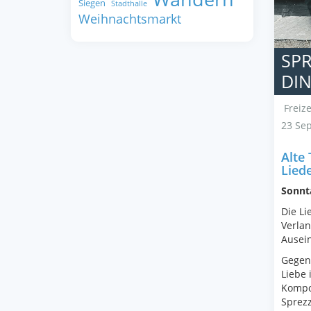
Siegen
Stadthalle
Weihnachtsmarkt
SPR
DI
Freize
23 Se
Alte
Lied
Sonnta
Die Li
Verlan
Ausein
Gegen 
Liebe 
Kompo
Sprezz