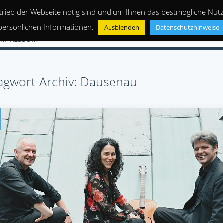
trieb der Webseite nötig sind und um Ihnen das bestmögliche Nutze
persönlichen Informationen.
Ausblenden
Datenschutzhinweise
IMPRESSUM
agwort-Archiv: Dausenau