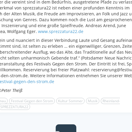
r die vereint sind in dem Bedürfnis, ausgetretene Pfade zu verlas
rkmal von sprezzatura22 ist neben einer profunden Kenntnis im
h der Alten Musik, die Freude am Improvisieren, an Folk und Jazz 
schung von Genres. Dazu kommen noch die Lust am gesprochenen
 Inszenierung und eine große Spielfreude. Andreas Arend, June
xea, Wolfgang Eger.
www.sprezzatura22.de
ein und nuanciert in dieser Verbindung Laute und Gesang aufein
immt sind, ist selten zu erleben … ein eigenwilliger, Grenzen, Zeit
überschreitender Ausflug, wo das Alte, das Traditionelle auf das N
icht selten unharmonisch Gebende traf.“ (Potsdamer Neue Nachric
eranstaltung des Festivals Gegen den Strom. Der Eintritt ist frei, 
illkommen. Reservierung bei freier Platzwahl: reservierung@festiva
-den-strom.de. Weitere Informationen entnehmen Sie unserer Web
estival-gegen-den-strom.de
©Peter Theiß
nau
Festival Gegen den Strom
Kultur Sommer
Musik
Rheinland-
SPREZZATURA22