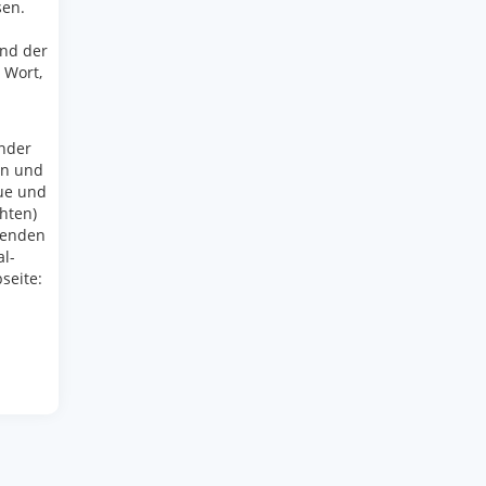
sen.
und der
 Wort,
ander
en und
eue und
hten)
Spenden
l-
seite: