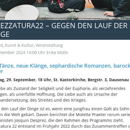
EZZATURA22 – GEGEN DEN LAUF DER
NGE
it
,
Kunst & Kultur
,
Veranstaltung
ptember 2024 14:00 Uhr
Erika Molle
 Tänze, neue Klänge, sephardische Romanzen, baroc
er
g, 29. September, 18 Uhr, St. Kastorkirche, Bergstr. 3, Dausenau
ebe als Zustand der Seligkeit und der Euphorie, als verzehrendes
gen, als unerfüllte Hoffnung. Die Liebe auch als Ursache der
andersetzung, des Streites und des Krieges.
den Lauf der Dinge ist es, wenn eine Jungfrau einen Gott als Sohn
in die Welt gebärt. Davon berichtet die Motette Praeter rerum ser
nisten Josquin Desprez, die den Rahmen des Programms zieht.
atura 22 entstand im Frühjahr 2022 durch das Zusammentreffen d