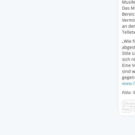
Musike
Das Me
Bereic
Vermi
an der
Tellet
„Wie f
abgest
Stile 
sich n
Eine V
sind w
gegen
www.f
Foto: 
Dause
Pfalz