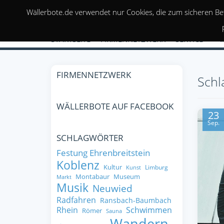
Wällerbote.de verwendet nur Cookies, die zum sicheren Be
STARTSEITE
FIRMENNETZWERK
SERVICE
FIRMENNETZWERK
Schl
WÄLLERBOTE AUF FACEBOOK
23
Sep.
SCHLAGWÖRTER
Festung Ehrenbreitstein
Koblenz
Kultur
Limburg
Kunst
Montabaur
Museum
Markt
Musik
Neuwied
Radfahren
Ransbach-Baumbach
Rhein
Schwimmen
Römer
Sauna
Wandern