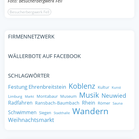
Foto: Besucherbergwerk Fell
Besucherbergwerk Fell
FIRMENNETZWERK
WÄLLERBOTE AUF FACEBOOK
SCHLAGWÖRTER
Koblenz
Festung Ehrenbreitstein
Kultur
Kunst
Musik
Neuwied
Montabaur
Museum
Limburg
Markt
Radfahren
Rhein
Ransbach-Baumbach
Römer
Sauna
Wandern
Schwimmen
Siegen
Stadthalle
Weihnachtsmarkt