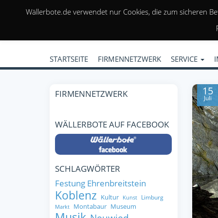
Wällerbote.de verwendet nur Cookies, die zum sicheren Be
STARTSEITE
FIRMENNETZWERK
SERVICE
15
FIRMENNETZWERK
Juli
WÄLLERBOTE AUF FACEBOOK
SCHLAGWÖRTER
Festung Ehrenbreitstein
Koblenz
Kultur
Limburg
Kunst
Montabaur
Museum
Markt
Musik
Neuwied