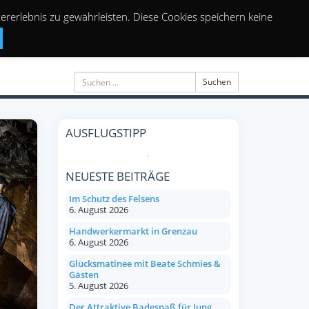
rerlebnis zu gewährleisten. Diese Cookies speichern keine
Suchen
AUSFLUGSTIPP
NEUESTE BEITRÄGE
Im Schutz des Felsens
6. August 2026
Handwerkermarkt in Grenzau
6. August 2026
Glücksmatinee mit Beate Schmies &
Gästen
5. August 2026
Der Attraktive Badespaß für Jung