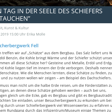
N TAG IN DER SEELE DES SCHIEFERS
NTAUCHEN”
it
,
Kunst & Kultur
i 2019 15:00 Uhr
Erika Molle
cherbergwerk Fell
h treffen wir auf „Schätze“ aus dem Bergbau. Das Salz liefert uns 
döl Benzin, die Kohle bringt Wärme und der Schiefer schützt unse
men all diese Schätze her? Gesteine und Metalle, Erdöl und Erdg
nd Kohle liegen tief im Innern der Erde verborgen. Deshalb nenne
denschätze. Wie die Menschen lernten, diese Schätze zu finden, zu
und zu nutzen wollen wir zeigen – am Beispiel des Dachschiefers.
muss man nicht um die halbe Erde reisen, um die Förderstätten z
tigen, an denen diese Schätze gehoben werden – auch bei uns,
gen gleich um die Ecke, gab es Bergbau und gibt es Bergbautradit
chten Sie einladen, unser Besucherbergwerk zu erkunden um bei
g durch unser Schieferbergwerk viel Wissenswertes zu erfahren 
inem Rundgang durch das Infozentrum/Museum einige Themen zu