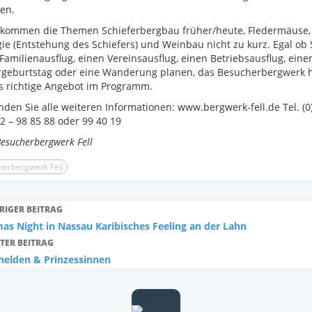
fen.
 kommen die Themen Schieferbergbau früher/heute, Fledermäuse,
ie (Entstehung des Schiefers) und Weinbau nicht zu kurz. Egal ob 
Familienausflug, einen Vereinsausflug, einen Betriebsausflug, eine
rgeburtstag oder eine Wanderung planen, das Besucherbergwerk h
s richtige Angebot im Programm.
inden Sie alle weiteren Informationen: www.bergwerk-fell.de Tel. (0
2 – 98 85 88 oder 99 40 19
Besucherbergwerk Fell
erbergwerk Fell
RIGER BEITRAG
s Night in Nassau Karibisches Feeling an der Lahn
TER BEITRAG
helden & Prinzessinnen