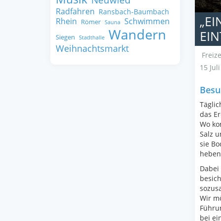
Radfahren
Ransbach-Baumbach
„EI
Rhein
Schwimmen
Römer
Sauna
Wandern
EI
Siegen
Stadthalle
Weihnachtsmarkt
Freize
15 Jul
Besu
Täglic
das Er
Wo kom
Salz u
sie Bo
heben 
Dabei 
besich
sozusa
Wir mö
Führun
bei e