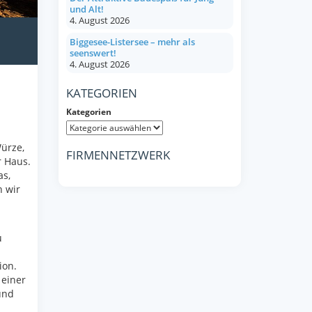
und Alt!
4. August 2026
Biggesee-Listersee – mehr als
seenswert!
4. August 2026
KATEGORIEN
Kategorien
Würze,
FIRMENNETZWERK
r Haus.
as,
n wir
u
ion.
 einer
und