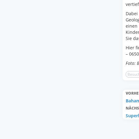
vertie
Dabei
Geolog
einen 
Kinde
Sie da
Hier f
– 0650
Foto: 
Besuch
VORHE
Bahama
NÄCHS
Super