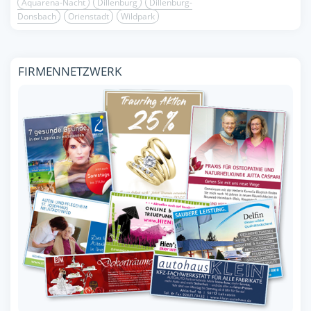
Aquarena-Nacht
Dillenburg
Dillenburg-
Donsbach
Orienstadt
Wildpark
FIRMENNETZWERK