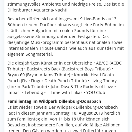
stimmungsvolles Ambiente und niedrige Preise. Das ist die
Dillenburger Aquarena-Nacht!
Besucher dürfen sich auf insgesamt 9 Live-Bands auf 3
Bühnen freuen. Darüber hinaus sorgt eine Party-Bühne im
städtischen Hofgarten mit coolen Sounds für eine
ausgelassene Stimmung unter den Festgästen. Das
diesjährige Musikprogramm besteht aus nationalen sowie
internationalen Tribute-Bands, wie auch aus Künstlern mit
eigenem Songmaterial.
Die diesjährigen Künstler in der Übersicht: • AB/CD (ACDC
Tribute) • Backstreet’s Back (Backstreet Boys Tribute) •
Bryan 69 (Bryan Adams Tribute) • Knuckle Head Death
Punch (Five Finger Death Punch Tribute) • Living Theory
(Linkin Park Tribute) • John Diva & The Rockets of Love •
Impäct • Lebendig • T-Time with Lukas • YOU Club
Familientag im Wildpark Dillenburg-Donsbach
Es ist wieder soweit! Der Wildpark Dillenburg-Donsbach
lädt in diesem Jahr am Sonntag, 18. August 2019 herzlich
zum Familientag ein. Von 11 bis 18 Uhr können sich
Besucher, insbesondere Familien, auf vielfältige Aktionen
freuen. Den Gästen werden u. a. zwei Futterführungen,