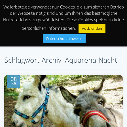
Wällerbote.de verwendet nur Cookies, die zum sicheren Betrieb
der Webseite nötig sind und um Ihnen das bestmögliche
Nutzererlebnis zu gewährleisten. Diese Cookies speichern keine
persönlichen Informationen.
Ausblenden
Datenschutzhinweise
Schlagwort-Archiv: Aquarena-Nacht
08
Juli