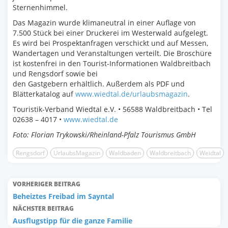
Sternenhimmel.
Das Magazin wurde klimaneutral in einer Auflage von
7.500 Stück bei einer Druckerei im Westerwald aufgelegt.
Es wird bei Prospektanfragen verschickt und auf Messen,
Wandertagen und Veranstaltungen verteilt. Die Broschüre
ist kostenfrei in den Tourist-Informationen Waldbreitbach
und Rengsdorf sowie bei
den Gastgebern erhältlich. Außerdem als PDF und
Blätterkatalog auf
www.wiedtal.de/urlaubsmagazin
.
Touristik-Verband Wiedtal e.V. • 56588 Waldbreitbach • Tel
02638 – 4017 •
www.wiedtal.de
Foto: Florian Trykowski/Rheinland-Pfalz Tourismus GmbH
Rengsdorf
UrlaubsMagazin
Waldbaden
Waldbreitbach
Weidtal
VORHERIGER BEITRAG
Beheiztes Freibad im Sayntal
NÄCHSTER BEITRAG
Ausflugstipp für die ganze Familie