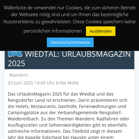
Wällerbote.de verwendet nur Cookies, die zum sicheren Betrieb
der Webseite nötig sind und um Ihnen das bestmögliche
Nutzererlebnis zu gewährleisten. Diese Cookies speichern keine
persönlichen Informationen.
Ausblenden
Datenschutzhinweise
03
Juni
DAS WIEDTAL: URLAUBSMAGAZIN
2025
Wandern
03 Juni 2025 14:00 Uhr
Erika Molle
Das UrlaubsMagazin 2025 für das Wiedtal und das
Rengsdorfer Land ist erschienen. Darin präsentieren sich
die Hotels, Restaurants, Gasthöfe, Ferienwohnungen und
Campingplätze aus der Verbandsgemeinde Rengsdorf-
Waldbreitbach. Zu den Themen Wandern, Radfahren oder
Ausflugszielen und Sehenswürdigkeiten gibt es ebenfalls
zahlreiche Informationen. Das Titelbild zeigt in diesem
Jahr die Kapelle Solscheid bei Hausen unter einem