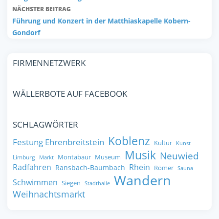
NÄCHSTER BEITRAG
Führung und Konzert in der Matthiaskapelle Kobern-
Gondorf
FIRMENNETZWERK
WÄLLERBOTE AUF FACEBOOK
SCHLAGWÖRTER
Koblenz
Festung Ehrenbreitstein
Kultur
Kunst
Musik
Neuwied
Montabaur
Museum
Limburg
Markt
Radfahren
Rhein
Ransbach-Baumbach
Römer
Sauna
Wandern
Schwimmen
Siegen
Stadthalle
Weihnachtsmarkt