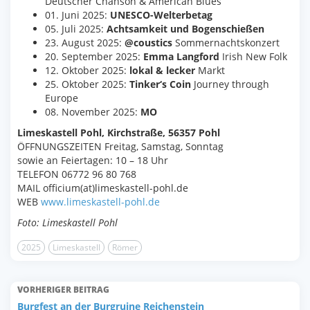
Deutscher Chanson & American Blues
01. Juni 2025:
UNESCO-Welterbetag
05. Juli 2025:
Achtsamkeit und Bogenschießen
23. August 2025:
@coustics
Sommernachtskonzert
20. September 2025:
Emma Langford
Irish New Folk
12. Oktober 2025:
lokal & lecker
Markt
25. Oktober 2025:
Tinker‘s Coin
Journey through
Europe
08. November 2025:
MO
Limeskastell Pohl, Kirchstraße, 56357 Pohl
ÖFFNUNGSZEITEN Freitag, Samstag, Sonntag
sowie an Feiertagen: 10 – 18 Uhr
TELEFON 06772 96 80 768
MAIL officium(at)limeskastell-pohl.de
WEB
www.limeskastell-pohl.de
Foto: Limeskastell Pohl
2025
Limeskastell
Römer
VORHERIGER BEITRAG
Burgfest an der Burgruine Reichenstein