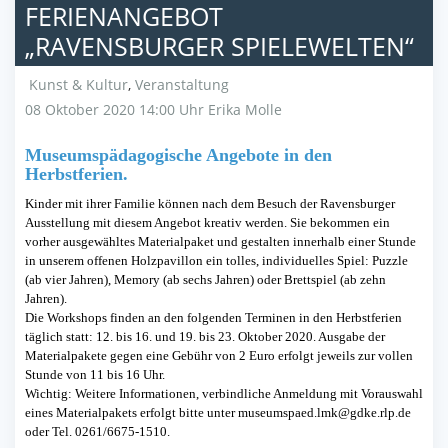
FERIENANGEBOT
„RAVENSBURGER SPIELEWELTEN“
Kunst & Kultur
,
Veranstaltung
08 Oktober 2020 14:00 Uhr
Erika Molle
Museumspädagogische Angebote in den
Herbstferien.
Kinder mit ihrer Familie können nach dem Besuch der Ravensburger
Ausstellung mit diesem Angebot kreativ werden. Sie bekommen ein
vorher ausgewähltes Materialpaket und gestalten innerhalb einer Stunde
in unserem offenen Holzpavillon ein tolles, individuelles Spiel: Puzzle
(ab vier Jahren), Memory (ab sechs Jahren) oder Brettspiel (ab zehn
Jahren).
Die Workshops finden an den folgenden Terminen in den Herbstferien
täglich statt: 12. bis 16. und 19. bis 23. Oktober 2020. Ausgabe der
Materialpakete gegen eine Gebühr von 2 Euro erfolgt jeweils zur vollen
Stunde von 11 bis 16 Uhr.
Wichtig: Weitere Informationen, verbindliche Anmeldung mit Vorauswahl
eines Materialpakets erfolgt bitte unter museumspaed.lmk@gdke.rlp.de
oder Tel. 0261/6675-1510.