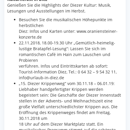
Genießen Sie die Highlights der Diezer Kultur: Musik,
Lesungen und Ausstellungen im Herbst.
Besuchen Sie die musikalischen Höhepunkte im
herbstlichen
Diez: Infos und Karten unter: www.oraniensteiner-
konzerte.de
22.11.2018, 18.00-19.30 Uhr „Gemütlich-heimelig-
lustige Bratapfel-Lesung“: Lassen Sie sich im
romantischen Café im Hain zum Lauschen und
Probieren
verführen. Infos und Eintrittskarten ab sofort:
Tourist-Information Diez, Tel.: 0 64 32 – 9 54 32 11,
info@urlaub-in-diez.de
„15. Diezer Krippenweg“ vom 30.11.18 – 06.01.19:
Liebhaber handgefertigter Krippen werden
begeistert sein: Die Geschäfte der Diezer Innenstadt
stellen in der Advents- und Weihnachtszeit eine
große Vielfalt unterschiedlichster Krippen aus. Die
Eröffnung des Krippenweges findet am Freitag,
30.11.2018 um
18 Uhr auf dem Diezer Marktplatz statt. Ein
musikalisches Programm stimmt auf die schönste