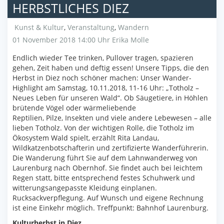
HERBSTLICHES DIEZ
Kunst & Kultur
,
Veranstaltung
,
Wandern
01 November 2018 14:00 Uhr
Erika Molle
Endlich wieder Tee trinken, Pullover tragen, spazieren
gehen, Zeit haben und deftig essen! Unsere Tipps, die den
Herbst in Diez noch schöner machen: Unser Wander-
Highlight am Samstag, 10.11.2018, 11-16 Uhr: „Totholz –
Neues Leben für unseren Wald“. Ob Säugetiere, in Höhlen
brütende Vögel oder wärmeliebende
Reptilien, Pilze, Insekten und viele andere Lebewesen – alle
lieben Totholz. Von der wichtigen Rolle, die Totholz im
Ökosystem Wald spielt, erzählt Rita Landau,
Wildkatzenbotschafterin und zertifizierte Wanderführerin.
Die Wanderung führt Sie auf dem Lahnwanderweg von
Laurenburg nach Obernhof. Sie findet auch bei leichtem
Regen statt, bitte entsprechend festes Schuhwerk und
witterungsangepasste Kleidung einplanen.
Rucksackverpflegung. Auf Wunsch und eigene Rechnung
ist eine Einkehr möglich. Treffpunkt: Bahnhof Laurenburg.
Kulturherbst in Diez