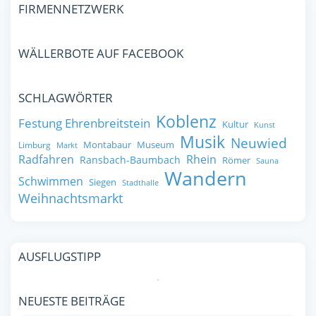
FIRMENNETZWERK
WÄLLERBOTE AUF FACEBOOK
SCHLAGWÖRTER
Koblenz
Festung Ehrenbreitstein
Kultur
Kunst
Musik
Neuwied
Montabaur
Museum
Limburg
Markt
Radfahren
Rhein
Ransbach-Baumbach
Römer
Sauna
Wandern
Schwimmen
Siegen
Stadthalle
Weihnachtsmarkt
AUSFLUGSTIPP
NEUESTE BEITRÄGE