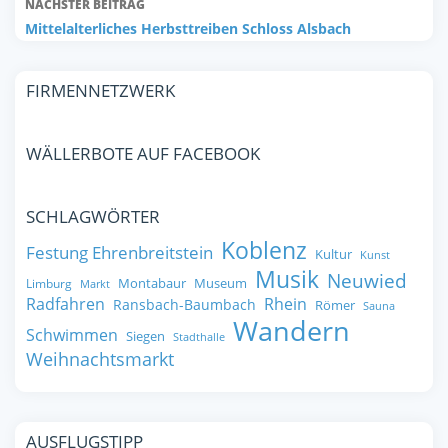
NÄCHSTER BEITRAG
Mittelalterliches Herbsttreiben Schloss Alsbach
FIRMENNETZWERK
WÄLLERBOTE AUF FACEBOOK
SCHLAGWÖRTER
Koblenz
Festung Ehrenbreitstein
Kultur
Kunst
Musik
Neuwied
Montabaur
Museum
Limburg
Markt
Radfahren
Rhein
Ransbach-Baumbach
Römer
Sauna
Wandern
Schwimmen
Siegen
Stadthalle
Weihnachtsmarkt
AUSFLUGSTIPP