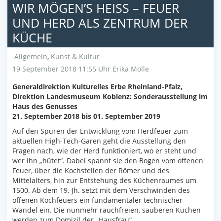
WIR MÖGEN’S HEISS – FEUER U
ND HERD ALS ZENTRUM DER K
ÜCHE
Allgemein
,
Kunst & Kultur
19 September 2018 11:55 Uhr
Erika Molle
Generaldirektion Kulturelles Erbe Rheinland-Pfalz,
Direktion Landesmuseum Koblenz: Sonderausstellung im
Haus des Genusses
21. September 2018 bis 01. September 2019
Auf den Spuren der Entwicklung vom Herdfeuer zum
aktuellen High-Tech-Garen geht die Ausstellung den
Fragen nach, wie der Herd funktioniert, wo er steht und
wer ihn „hütet“. Dabei spannt sie den Bogen vom offenen
Feuer, über die Kochstellen der Römer und des
Mittelalters, hin zur Entstehung des Küchenraumes um
1500. Ab dem 19. Jh. setzt mit dem Verschwinden des
offenen Kochfeuers ein fundamentaler technischer
Wandel ein. Die nunmehr rauchfreien, sauberen Küchen
werden zum Domizil der „Hausfrau“.