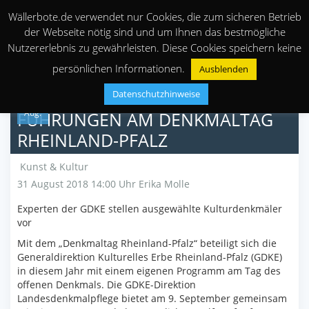
Wällerbote.de verwendet nur Cookies, die zum sicheren Betrieb
der Webseite nötig sind und um Ihnen das bestmögliche
Nutzererlebnis zu gewährleisten. Diese Cookies speichern keine
persönlichen Informationen.
Ausblenden
Datenschutzhinweise
31
Aug.
FÜHRUNGEN AM DENKMALTAG
RHEINLAND-PFALZ
Kunst & Kultur
31 August 2018 14:00 Uhr
Erika Molle
Experten der GDKE stellen ausgewählte Kulturdenkmäler
vor
Mit dem „Denkmaltag Rheinland-Pfalz“ beteiligt sich die
Generaldirektion Kulturelles Erbe Rheinland-Pfalz (GDKE)
in diesem Jahr mit einem eigenen Programm am Tag des
offenen Denkmals. Die GDKE-Direktion
Landesdenkmalpflege bietet am 9. September gemeinsam