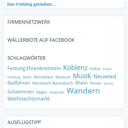
Den Frühling genießen….
FIRMENNETZWERK
WÄLLERBOTE AUF FACEBOOK
SCHLAGWÖRTER
Koblenz
Festung Ehrenbreitstein
Kultur
Kunst
Musik
Neuwied
Montabaur
Museum
Limburg
Markt
Radfahren
Rhein
Ransbach-Baumbach
Römer
Sauna
Wandern
Schwimmen
Siegen
Stadthalle
Weihnachtsmarkt
AUSFLUGSTIPP