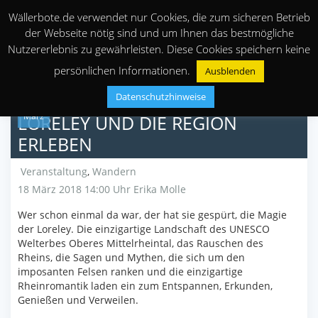
Wällerbote.de verwendet nur Cookies, die zum sicheren Betrieb
der Webseite nötig sind und um Ihnen das bestmögliche
Nutzererlebnis zu gewährleisten. Diese Cookies speichern keine
persönlichen Informationen.
Ausblenden
Datenschutzhinweise
18
März
LORELEY UND DIE REGION
ERLEBEN
Veranstaltung
,
Wandern
18 März 2018 14:00 Uhr
Erika Molle
Wer schon einmal da war, der hat sie gespürt, die Magie
der Loreley. Die einzigartige Landschaft des UNESCO
Welterbes Oberes Mittelrheintal, das Rauschen des
Rheins, die Sagen und Mythen, die sich um den
imposanten Felsen ranken und die einzigartige
Rheinromantik laden ein zum Entspannen, Erkunden,
Genießen und Verweilen.