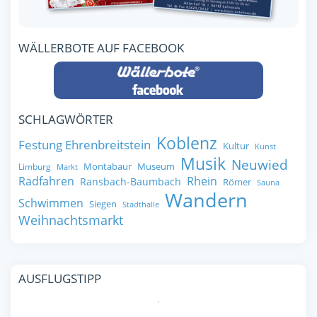
WÄLLERBOTE AUF FACEBOOK
SCHLAGWÖRTER
Koblenz
Festung Ehrenbreitstein
Kultur
Kunst
Musik
Neuwied
Montabaur
Museum
Limburg
Markt
Radfahren
Rhein
Ransbach-Baumbach
Römer
Sauna
Wandern
Schwimmen
Siegen
Stadthalle
Weihnachtsmarkt
AUSFLUGSTIPP