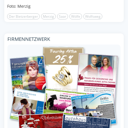
Foto: Merzig
Der Bietzerberger
Merzig
Saar
Wölfe
Wolfsweg
FIRMENNETZWERK