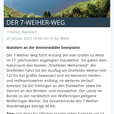
DER 7-WEIHER-WEG
Freizeit
,
Wandern
20 Januar 2023 14:00 Uhr
Erika Molle
Wandern an der Westerwälder Seenplatte
Der 7-Weiher-Weg führt entlang der vom Grafen zu Wied
im 17. Jahrhundert angelegten Stauweiher. Sie gaben dem
Naturraum den Namen „Dreifelder Weiherland“. Bei
Dreifelden führt Sie der Ausflug am Dreifelder Weiher (mit
123 ha das größte Gewässer) und am kleineren Haiden-
und Hofmannsweiher entlang. Im weiteren Verlauf
kommen Sie bei Freilingen an den Postweiher sowie bei
Steinen an den Brinken- und Hausweiher. Der Letzte im
Bunde ist der nordöstlich von Wölferlingen gelegene
Wölferlinger Weiher. Die Gesamtstrecke des 7-Weiher-
Wanderweges beträgt 36 km.
Tipp:
Von März bis Oktober starten jeden Samstag um 14