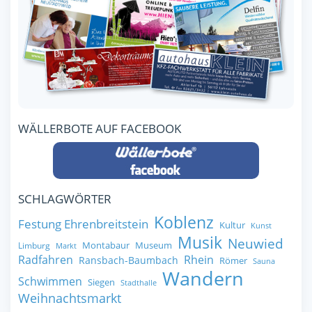
WÄLLERBOTE AUF FACEBOOK
SCHLAGWÖRTER
Koblenz
Festung Ehrenbreitstein
Kultur
Kunst
Musik
Neuwied
Montabaur
Museum
Limburg
Markt
Radfahren
Rhein
Ransbach-Baumbach
Römer
Sauna
Wandern
Schwimmen
Siegen
Stadthalle
Weihnachtsmarkt