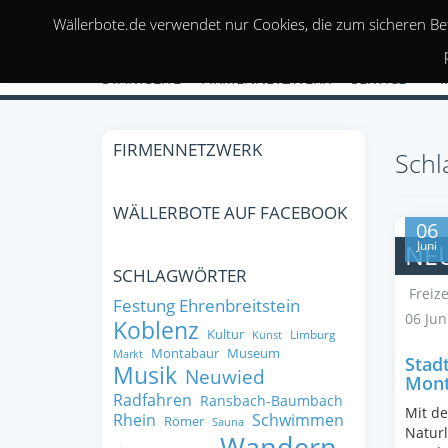
Wällerbote.de verwendet nur Cookies, die zum sicheren Be
STARTSEITE
FIRMENNETZWERK
SERVICE
FIRMENNETZWERK
Schl
WÄLLERBOTE AUF FACEBOOK
06
Juni
NE
SCHLAGWÖRTER
Freize
Festung Ehrenbreitstein
06 Jun
Koblenz
Kultur
Limburg
Kunst
Montabaur
Museum
Markt
Stadt
Musik
Neuwied
Mont
Radfahren
Ransbach-Baumbach
Mit de
Rhein
Schwimmen
Römer
Sauna
Naturl
Wandern