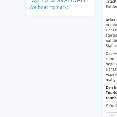
Siegen
„Stadt
Stadthalle
Weihnachtsmarkt
Entde
bekom
Archit
Der E
starte
auf de
Statio
Das Ma
runden
begeis
Der En
Aspekt
mal g
Den I
Touris
touri
Foto: 
Entdec