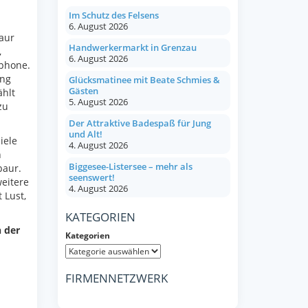
Im Schutz des Felsens
6. August 2026
aur
Handwerkermarkt in Grenzau
,
6. August 2026
tphone.
ung
Glücksmatinee mit Beate Schmies &
Gästen
ählt
5. August 2026
zu
Der Attraktive Badespaß für Jung
und Alt!
iele
4. August 2026
n
Biggesee-Listersee – mehr als
baur.
seenswert!
eitere
4. August 2026
 Lust,
KATEGORIEN
 der
Kategorien
FIRMENNETZWERK