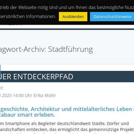
trieb der Webseite nötig sind und um Ihnen das bestmögliche Nutze
persönlichen Informationen.
Ausblenden
Datenschutzhinweise
IMPRESSUM
agwort-Archiv: Stadtführung
UER ENTDECKERPFAD
it
i 2025 14:00 Uhr
Erika Molle
geschichte, Architektur und mittelalterliches Leben 
abaur smart erleben.
m Smartphone als Begleiter deutschlandweit Städte, Dörfer und
andschaften entdecken, das ermöglicht das gemeinnützige Projekt