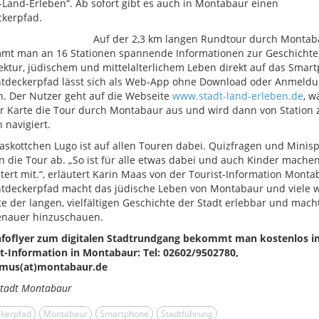
-Land-Erleben“. Ab sofort gibt es auch in Montabaur einen
ckerpfad.
Auf der 2,3 km langen Rundtour durch Montab
mt man an 16 Stationen spannende Informationen zur Geschichte
ektur, jüdischem und mittelalterlichem Leben direkt auf das Smar
ntdeckerpfad lässt sich als Web-App ohne Download oder Anmeld
n. Der Nutzer geht auf die Webseite
www.stadt-land-erleben.de
, w
r Karte die Tour durch Montabaur aus und wird dann von Station 
n navigiert.
skottchen Lugo ist auf allen Touren dabei. Quizfragen und Minisp
 die Tour ab. „So ist für alle etwas dabei und auch Kinder mache
tert mit.“, erläutert Karin Maas von der Tourist-Information Monta
tdeckerpfad macht das jüdische Leben von Montabaur und viele w
e der langen, vielfältigen Geschichte der Stadt erlebbar und macht
enauer hinzuschauen.
nfoflyer zum digitalen Stadtrundgang bekommt man kostenlos in
t-Information in Montabaur: Tel: 02602/9502780,
smus(at)montabaur.de
Stadt Montabaur
kerpfad
Montabaur
Smartphone
Stadtführung