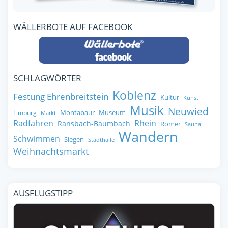
WÄLLERBOTE AUF FACEBOOK
SCHLAGWÖRTER
Koblenz
Festung Ehrenbreitstein
Kultur
Kunst
Musik
Neuwied
Montabaur
Museum
Limburg
Markt
Radfahren
Rhein
Ransbach-Baumbach
Römer
Sauna
Wandern
Schwimmen
Siegen
Stadthalle
Weihnachtsmarkt
AUSFLUGSTIPP