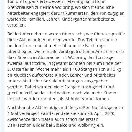
Ton und organsierte dessen Lieferung nach Höhr-
Grenzhausen zur Firma Wolbring, wo sich freundliche
Mitarbeiter engagiert darum kümmerten, den Ton zügig an
wartende Familien, Lehrer, Kindergartenmitarbeiter zu
verteilen.
Beide Unternehmen waren überrascht, wie überaus positiv
diese Aktion aufgenommen wurde. Das Telefon stand in
beiden Firmen nicht mehr still und die Nachfrage
überstieg bei weitem alle vorab getroffenen Annahmen, so
dass Sibelco in Absprache mit Wolbring das Ton-Lager
zweimal aufstockte. Insgesamt konnten bis zum Ende der
2. Osterferien-Woche mehr als 1.100 Stangen Ton à 10 kg
an glücklich aufgeregte Kinder, Lehrer und Mitarbeiter
unterschiedlicher Sozialeinrichtungen ausgegeben
werden. Dabei wurden viele Stangen noch geteilt und
„portioniert“, so dass bei weitem noch viel mehr Kinder
erreicht werden konnten, als Abholer vorbei kamen.
Nachdem die Aktion aufgrund der großen Nachfrage noch
1 Mal verlängert wurde, endete sie zum 20. April 2020.
Zwischenzeitlich trafen auch schon die ersten
Dankeschön-Bilder bei Sibelco und Wolbring ein.