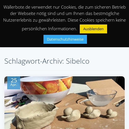
Wällerbote.de verwendet nur Cookies, die zum sicheren Betrieb
der Webseite nötig sind und um Ihnen das bestmögliche
Nutzererlebnis zu gewährleisten. Diese Cookies speichern keine
persönlichen Informationen.
Ausblenden
Datenschutzhinweise
Schlagwort-Archiv: Sibelco
25
Apr.