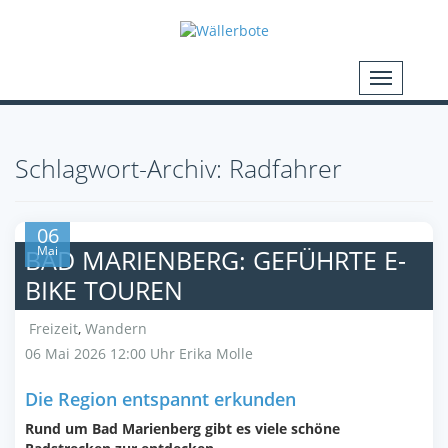
Schlagwort-Archiv: Radfahrer
06
Mai
BAD MARIENBERG: GEFÜHRTE E-
BIKE TOUREN
Freizeit
,
Wandern
06 Mai 2026 12:00 Uhr
Erika Molle
Die Region entspannt erkunden
Rund um Bad Marienberg gibt es viele schöne