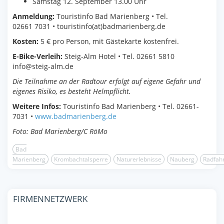
Samstag 12. September 13.00 Uhr
Anmeldung:
Touristinfo Bad Marienberg • Tel.
02661 7031 • touristinfo(at)badmarienberg.de
Kosten:
5 € pro Person, mit Gästekarte kostenfrei.
E-Bike-Verleih:
Steig-Alm Hotel • Tel. 02661 5810
info@steig-alm.de
Die Teilnahme an der Radtour erfolgt auf eigene Gefahr und
eigenes Risiko, es besteht Helmpflicht.
Weitere Infos:
Touristinfo Bad Marienberg • Tel. 02661-
7031 •
www.badmarienberg.de
Foto: Bad Marienberg/C RöMo
Bad
Marienberg
Krombachtalsperre
Naturerlebnisse
Nauberg
Radfah
FIRMENNETZWERK