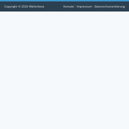
Copyright © 2026 Wällerbote
Kontakt
·
Impressum
·
Datenschutzerklärung