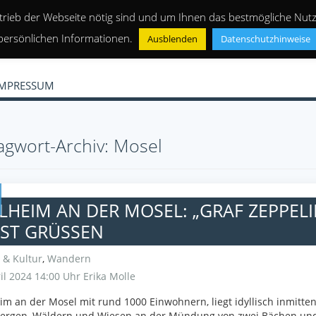
trieb der Webseite nötig sind und um Ihnen das bestmögliche Nutze
persönlichen Informationen.
Ausblenden
Datenschutzhinweise
IMPRESSUM
agwort-Archiv: Mosel
HEIM AN DER MOSEL: „GRAF ZEPPELI
ST GRÜSSEN
 & Kultur
,
Wandern
il 2024 14:00 Uhr
Erika Molle
m an der Mosel mit rund 1000 Einwohnern, liegt idyllisch inmitte
ergen, Wäldern und Wiesen an der Mündung von zwei Bächen un