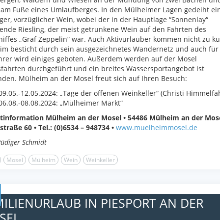
 am Fuße eines Umlaufberges. In den Mülheimer Lagen gedeiht ei
iger, vorzüglicher Wein, wobei der in der Hauptlage “Sonnenlay“
nde Riesling, der meist getrunkene Wein auf den Fahrten des
hiffes „Graf Zeppelin“ war. Auch Aktivurlauber kommen nicht zu ku
im besticht durch sein ausgezeichnetes Wandernetz und auch für
hrer wird einiges geboten. Außerdem werden auf der Mosel
sfahrten durchgeführt und ein breites Wassersportangebot ist
den. Mülheim an der Mosel freut sich auf Ihren Besuch:
09.05.-12.05.2024: „Tage der offenen Weinkeller“ (Christi Himmelfah
06.08.-08.08.2024: „Mülheimer Markt“
stinformation Mülheim an der Mosel • 54486 Mülheim an der Mose
traße 60 • Tel.: (0)6534 – 948734 •
www.muelheimmosel.de
Rüdiger Schmidt
Mosel
Mülheim
Wein
Weinkeller
ILIENURLAUB IN PIESPORT AN DER
SEL