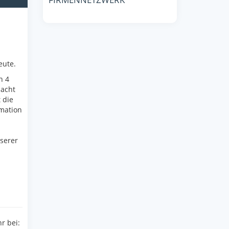
eute.
n 4
acht
 die
mation
serer
r bei: