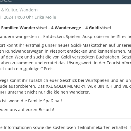
 & Kultur
,
Wandern
il 2024 14:00 Uhr
Erika Molle
 Familien Wanderrätsel – 4 Wanderwege – 4 Goldirätsel
ndern war gestern – Entdecken, Spielen, Ausprobieren heißt es h
ort könnt ihr erstmalig unser neues Goldi-Maskottchen auf unsere
en Rundwanderwegen in Piesport entdecken und kennenlernen. M
uf den Weg und sucht die von Goldi versteckten Buchstaben. Setzt
aben zusammen und erratet das Lösungswort. In der Touristinfor
et euch ein „goldiger“ Preis.
egs könnt ihr zusätzlich euer Geschick bei Wurfspielen und an un
ude ausprobieren. Das XXL GOLDI MEMORY, WER BIN ICH und VIER
T unterhält nicht nur die kleinen Wanderer.
 ist, wenn die Familie Spaß hat!
euen uns auf euren Besuch!
e Informationen sowie die kostenlosen Teilnahmekarten erhaltet ih