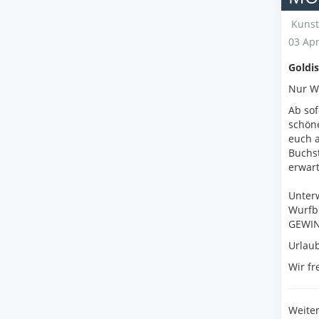
Kunst
03 Apr
Goldis
Nur Wa
Ab sof
schön
euch a
Buchst
erwart
Unterw
Wurfb
GEWINN
Urlaub
Wir fr
Weiter