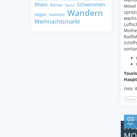
Rhein
Schwimmen
Römer
Sauna
Mosel
Wandern
spritz
Siegen
Stadthalle
wachse
Weihnachtsmarkt
Luftsc
Mülhe
Radfa
Schiff
vorhan
Touri
Haupts
Foto: 
Markt
03
Apr.
FAM
MO