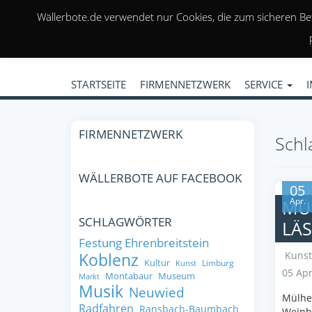
Wällerbote.de verwendet nur Cookies, die zum sicheren Be
STARTSEITE
FIRMENNETZWERK
SERVICE
FIRMENNETZWERK
Schl
WÄLLERBOTE AUF FACEBOOK
05
Apr.
MÜL
SCHLAGWÖRTER
LÄS
Festung Ehrenbreitstein
Kunst
Koblenz
Kultur
Limburg
Kunst
05 Apr
Montabaur
Museum
Markt
Musik
Neuwied
Mülhei
Radfahren
Ransbach-Baumbach
Weinb