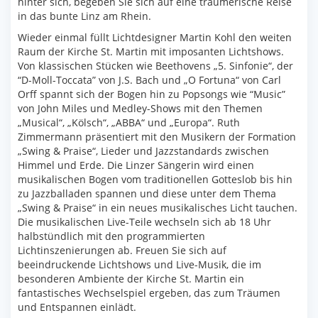
hinter sich, begeben Sie sich auf eine träumerische Reise
in das bunte Linz am Rhein.
Wieder einmal füllt Lichtdesigner Martin Kohl den weiten
Raum der Kirche St. Martin mit imposanten Lichtshows.
Von klassischen Stücken wie Beethovens „5. Sinfonie“, der
“D-Moll-Toccata” von J.S. Bach und „O Fortuna“ von Carl
Orff spannt sich der Bogen hin zu Popsongs wie “Music”
von John Miles und Medley-Shows mit den Themen
„Musical“, „Kölsch“, „ABBA“ und „Europa“. Ruth
Zimmermann präsentiert mit den Musikern der Formation
„Swing & Praise“, Lieder und Jazzstandards zwischen
Himmel und Erde. Die Linzer Sängerin wird einen
musikalischen Bogen vom traditionellen Gotteslob bis hin
zu Jazzballaden spannen und diese unter dem Thema
„Swing & Praise“ in ein neues musikalisches Licht tauchen.
Die musikalischen Live-Teile wechseln sich ab 18 Uhr
halbstündlich mit den programmierten
Lichtinszenierungen ab. Freuen Sie sich auf
beeindruckende Lichtshows und Live-Musik, die im
besonderen Ambiente der Kirche St. Martin ein
fantastisches Wechselspiel ergeben, das zum Träumen
und Entspannen einlädt.