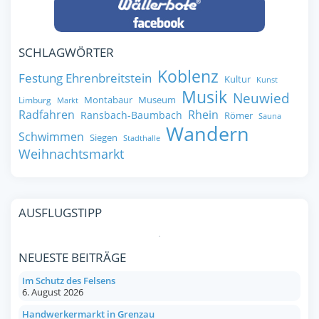
SCHLAGWÖRTER
Koblenz
Festung Ehrenbreitstein
Kultur
Kunst
Musik
Neuwied
Montabaur
Museum
Limburg
Markt
Radfahren
Rhein
Ransbach-Baumbach
Römer
Sauna
Wandern
Schwimmen
Siegen
Stadthalle
Weihnachtsmarkt
AUSFLUGSTIPP
NEUESTE BEITRÄGE
Im Schutz des Felsens
6. August 2026
Handwerkermarkt in Grenzau