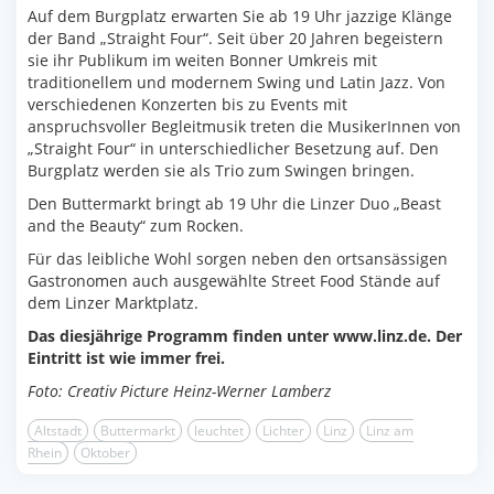
Auf dem Burgplatz erwarten Sie ab 19 Uhr jazzige Klänge
der Band „Straight Four“. Seit über 20 Jahren begeistern
sie ihr Publikum im weiten Bonner Umkreis mit
traditionellem und modernem Swing und Latin Jazz. Von
verschiedenen Konzerten bis zu Events mit
anspruchsvoller Begleitmusik treten die MusikerInnen von
„Straight Four“ in unterschiedlicher Besetzung auf. Den
Burgplatz werden sie als Trio zum Swingen bringen.
Den Buttermarkt bringt ab 19 Uhr die Linzer Duo „Beast
and the Beauty“ zum Rocken.
Für das leibliche Wohl sorgen neben den ortsansässigen
Gastronomen auch ausgewählte Street Food Stände auf
dem Linzer Marktplatz.
Das diesjährige Programm finden unter www.linz.de. Der
Eintritt ist wie immer frei.
Foto: Creativ Picture Heinz-Werner Lamberz
Altstadt
Buttermarkt
leuchtet
Lichter
Linz
Linz am
Rhein
Oktober