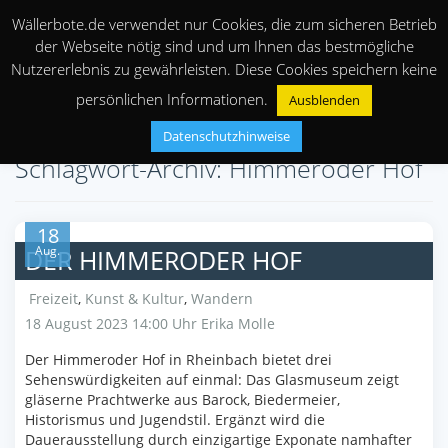
Wällerbote.de verwendet nur Cookies, die zum sicheren Betrieb
der Webseite nötig sind und um Ihnen das bestmögliche
Nutzererlebnis zu gewährleisten. Diese Cookies speichern keine
persönlichen Informationen.
Ausblenden
Datenschutzhinweise
Schlagwort-Archiv: Himmeroder Hof
18
Aug.
DER HIMMERODER HOF
Freizeit
,
Kunst & Kultur
,
Wandern
18 August 2023 14:00 Uhr
Erika Molle
Der Himmeroder Hof in Rheinbach bietet drei
Sehenswürdigkeiten auf einmal: Das Glasmuseum zeigt
gläserne Prachtwerke aus Barock, Biedermeier,
Historismus und Jugendstil. Ergänzt wird die
Dauerausstellung durch einzigartige Exponate namhafter