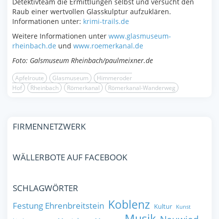
Detektivteam die Ermittlungen selbst und versucht den
Raub einer wertvollen Glasskulptur aufzuklären.
Informationen unter:
krimi-trails.de
Weitere Informationen unter
www.glasmuseum-
rheinbach.de
und
www.roemerkanal.de
Foto: Galsmuseum Rheinbach/paulmeixner.de
Apfelroute
Glasmuseum
Himmeroder
Hof
Rheinbach
Römerkanal
Römerkanal-Wanderweg
FIRMENNETZWERK
WÄLLERBOTE AUF FACEBOOK
SCHLAGWÖRTER
Koblenz
Festung Ehrenbreitstein
Kultur
Kunst
Musik