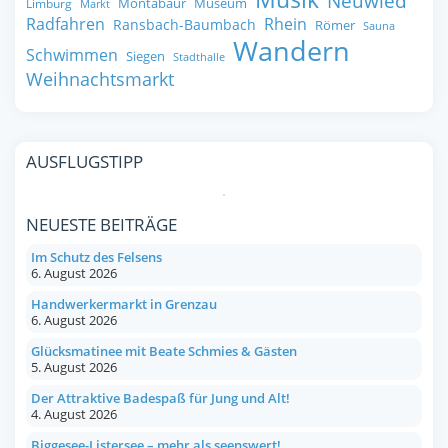
Neuwied
Montabaur
Museum
Limburg
Markt
Radfahren
Rhein
Ransbach-Baumbach
Römer
Sauna
Wandern
Schwimmen
Siegen
Stadthalle
Weihnachtsmarkt
AUSFLUGSTIPP
NEUESTE BEITRÄGE
Im Schutz des Felsens
6. August 2026
Handwerkermarkt in Grenzau
6. August 2026
Glücksmatinee mit Beate Schmies & Gästen
5. August 2026
Der Attraktive Badespaß für Jung und Alt!
4. August 2026
Biggesee-Listersee – mehr als seenswert!