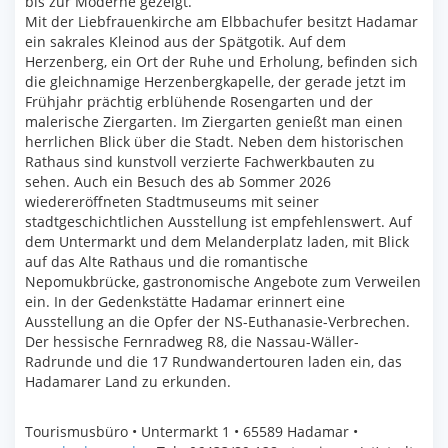
bis zur Moderne gezeigt.
Mit der Liebfrauenkirche am Elbbachufer besitzt Hadamar
ein sakrales Kleinod aus der Spätgotik. Auf dem
Herzenberg, ein Ort der Ruhe und Erholung, befinden sich
die gleichnamige Herzenbergkapelle, der gerade jetzt im
Frühjahr prächtig erblühende Rosengarten und der
malerische Ziergarten. Im Ziergarten genießt man einen
herrlichen Blick über die Stadt. Neben dem historischen
Rathaus sind kunstvoll verzierte Fachwerkbauten zu
sehen. Auch ein Besuch des ab Sommer 2026
wiedereröffneten Stadtmuseums mit seiner
stadtgeschichtlichen Ausstellung ist empfehlenswert. Auf
dem Untermarkt und dem Melanderplatz laden, mit Blick
auf das Alte Rathaus und die romantische
Nepomukbrücke, gastronomische Angebote zum Verweilen
ein. In der Gedenkstätte Hadamar erinnert eine
Ausstellung an die Opfer der NS-Euthanasie-Verbrechen.
Der hessische Fernradweg R8, die Nassau-Wäller-
Radrunde und die 17 Rundwandertouren laden ein, das
Hadamarer Land zu erkunden.
Tourismusbüro • Untermarkt 1 • 65589 Hadamar •