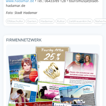
www.hadamar.de
• Tel.: 06433/89 128 • tourismus(at)stadt-
hadamar.de
Foto: Stadt Hadamar
Elbbachufer
Garten
Hadamar
Kultur
Liebfrauenkirche
Naherh
FIRMENNETZWERK