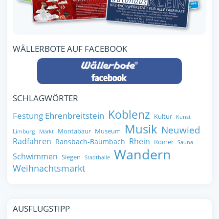
WÄLLERBOTE AUF FACEBOOK
SCHLAGWÖRTER
Koblenz
Festung Ehrenbreitstein
Kultur
Kunst
Musik
Neuwied
Montabaur
Museum
Limburg
Markt
Radfahren
Rhein
Ransbach-Baumbach
Römer
Sauna
Wandern
Schwimmen
Siegen
Stadthalle
Weihnachtsmarkt
AUSFLUGSTIPP