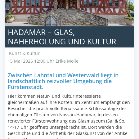
HADAMAR – GLAS,
NAHERHOLUNG UND KULTUR
Kunst & Kultur
15 Mai 2026 12:00 Uhr
Erika Molle
Zwischen Lahntal und Westerwald liegt in
landschaftlich reizvoller Umgebung die
Fürstenstadt.
Hier kommen Natur- und Kulturinteressierte
gleichermaßen auf ihre Kosten. Im Zentrum empfängt den
Besucher die prachtvolle Renaissance-Schlossanlage des
ehemaligen Fürsten von Nassau-Hadamar, in dessen
renovierter Fürstenwohnung das Glasmuseum (Sa. & So.
14-17 Uhr geöffnet) untergebracht ist. Dort werden die
Geschichte und die Ästhetik der Glaskunst von der Antike