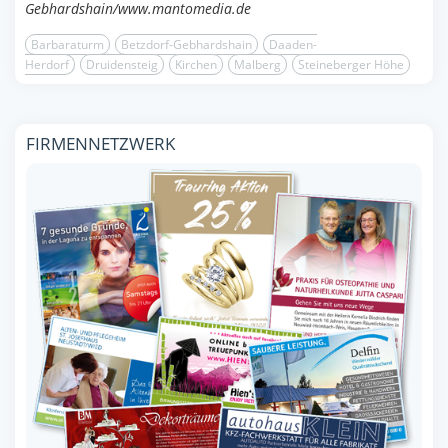
Gebhardshain/www.mantomedia.de
Barbaraturm
Betzdorf-Gebhardshain
Daaden-
Herdorf
Druidensteig
Kirchen
Malberg
Steineberger Höhe
FIRMENNETZWERK