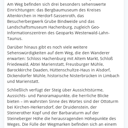
Am Weg befinden sich drei besonders sehenswerte
Einrichtungen: das Bergbaumuseum des Kreises
Altenkirchen in Herdorf-Sassenroth, das
Besucherbergwerk Grube Bindweide und das
Landschaftsmuseum Hachenburg, zugleich Geo-
Informationszentren des Geoparks Westerwald-Lahn-
Taunus.
Darüber hinaus gibt es noch viele weitere
Sehenswürdigkeiten auf dem Weg, die den Wanderer
erwarten: Schloss Hachenburg mit Altem Markt, Schloß
Friedewald, Abtei Marienstatt, Freusburger Mühle,
Barockkirche Daaden, Hüttenschultze-Haus in Alsdorf,
Dickendorfer Mühle, historische Nisterbrücken in Limbach
und Marienstatt.
Schließlich verfügt der Steig über Aussichtstürme,
Aussichts- und Panoramapunkte, die herrliche Blicke
bieten – im wahrsten Sinne des Wortes sind der Ottoturm
bei Kirchen-Herkersdorf, der Druidenstein, der
Steinerother Kopf und der Barbaraturm auf der
Steineberger Höhe die herausragenden Höhepunkte des
Weges. Die Fülle der Wegmarken befinden sich an einem