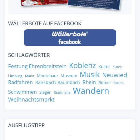
WÄLLERBOTE AUF FACEBOOK
SCHLAGWÖRTER
Koblenz
Festung Ehrenbreitstein
Kultur
Kunst
Musik
Neuwied
Montabaur
Museum
Limburg
Markt
Radfahren
Rhein
Ransbach-Baumbach
Römer
Sauna
Wandern
Schwimmen
Siegen
Stadthalle
Weihnachtsmarkt
AUSFLUGSTIPP