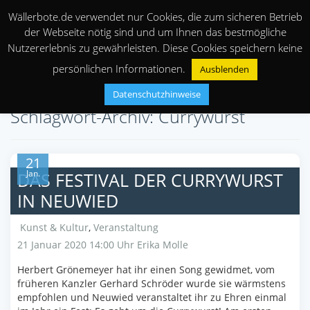
Wällerbote.de verwendet nur Cookies, die zum sicheren Betrieb
der Webseite nötig sind und um Ihnen das bestmögliche
Nutzererlebnis zu gewährleisten. Diese Cookies speichern keine
persönlichen Informationen.
Ausblenden
Datenschutzhinweise
Schlagwort-Archiv: Currywurst
21
Jan.
DAS FESTIVAL DER CURRYWURST
IN NEUWIED
Kunst & Kultur
,
Veranstaltung
21 Januar 2020 14:00 Uhr
Erika Molle
Herbert Grönemeyer hat ihr einen Song gewidmet, vom
früheren Kanzler Gerhard Schröder wurde sie wärmstens
empfohlen und Neuwied veranstaltet ihr zu Ehren einmal