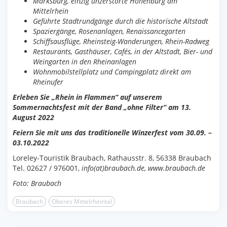
Marksburg, einzig unzerstörte Höhenburg am
Mittelrhein
Geführte Stadtrundgänge durch die historische Altstadt
Spaziergänge, Rosenanlagen, Renaissancegarten
Schiffsausflüge, Rheinsteig-Wanderungen, Rhein-Radweg
Restaurants, Gasthäuser, Cafés, in der Altstadt, Bier- und
Weingarten in den Rheinanlagen
Wohnmobilstellplatz und Campingplatz direkt am
Rheinufer
Erleben Sie „Rhein in Flammen“ auf unserem
Sommernachtsfest mit der Band „ohne Filter“
am 13.
August 2022
Feiern Sie mit uns das traditionelle Winzerfest vom 30.09.
–
03.10.2022
Loreley-Touristik Braubach, Rathausstr. 8, 56338 Braubach
Tel. 02627 / 976001,
info(at)braubach.de,
www.braubach.de
Foto: Braubach
Braubach
Oberes Mittelrheintal