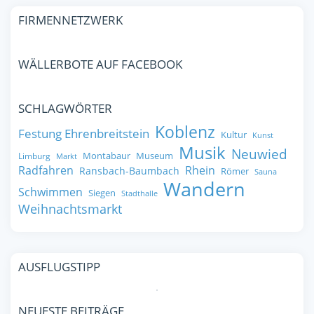
FIRMENNETZWERK
WÄLLERBOTE AUF FACEBOOK
SCHLAGWÖRTER
Koblenz
Festung Ehrenbreitstein
Kultur
Kunst
Musik
Neuwied
Montabaur
Museum
Limburg
Markt
Radfahren
Rhein
Ransbach-Baumbach
Römer
Sauna
Wandern
Schwimmen
Siegen
Stadthalle
Weihnachtsmarkt
AUSFLUGSTIPP
NEUESTE BEITRÄGE