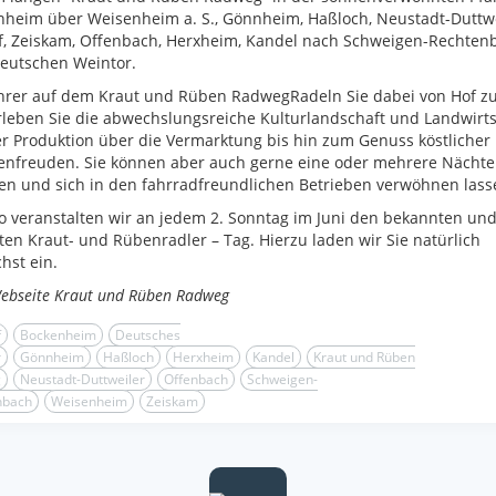
heim über Weisenheim a. S., Gönnheim, Haßloch, Neustadt-Duttwe
f, Zeiskam, Offenbach, Herxheim, Kandel nach Schweigen-Rechten
eutschen Weintor.
hrer auf dem Kraut und Rüben RadwegRadeln Sie dabei von Hof zu
leben Sie die abwechslungsreiche Kulturlandschaft und Landwirts
r Produktion über die Vermarktung bis hin zum Genuss köstlicher
nfreuden. Sie können aber auch gerne eine oder mehrere Nächte
en und sich in den fahrradfreundlichen Betrieben verwöhnen lass
 veranstalten wir an jedem 2. Sonntag im Juni den bekannten un
ten Kraut- und Rübenradler – Tag. Hierzu laden wir Sie natürlich
chst ein.
Webseite Kraut und Rüben Radweg
f
Bockenheim
Deutsches
r
Gönnheim
Haßloch
Herxheim
Kandel
Kraut und Rüben
g
Neustadt-Duttweiler
Offenbach
Schweigen-
nbach
Weisenheim
Zeiskam