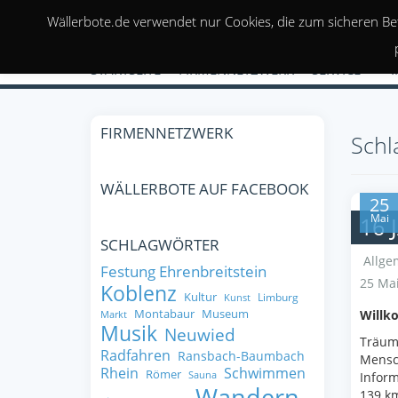
Wällerbote.de verwendet nur Cookies, die zum sicheren Be
STARTSEITE
FIRMENNETZWERK
SERVICE
FIRMENNETZWERK
Schl
WÄLLERBOTE AUF FACEBOOK
25
Mai
16
SCHLAGWÖRTER
Allge
Festung Ehrenbreitstein
25 Mai
Koblenz
Kultur
Limburg
Kunst
Montabaur
Museum
Willk
Markt
Musik
Neuwied
Träume
Radfahren
Ransbach-Baumbach
Mensc
Rhein
Schwimmen
Römer
Sauna
Inform
Wandern
139 k