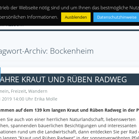
trieb der Webseite nötig sind und um Ihnen das bestmögliche Nutze
persönlichen Informationen.
Ausblenden
Datenschutzhinweise
IMPRESSUM
agwort-Archiv: Bockenheim
 JAHRE KRAUT UND RÜBEN RADWEG
mein
,
Freizeit
,
Wandern
 2019 14:00 Uhr
Erika Molle
ommen auf dem 139 km langen Kraut und Rüben Radweg in der P
n Sie auch von einer herrlichen Naturlandschaft, liebenswerten
hen, spannenden bäuerlichen Besichtigungen und interessanten
ationen rund um die Landwirtschaft, dann entdecken Sie per Rad
m langen “Kraut und Rüben Radweg” in der sonnenverwöhnten Pfal