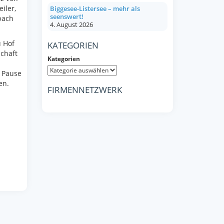
iler,
Biggesee-Listersee – mehr als
seenswert!
bach
4. August 2026
 Hof
KATEGORIEN
chaft
Kategorien
 Pause
en.
FIRMENNETZWERK
d