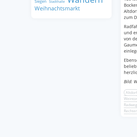
Siegen
Stadthalle
Bocken
Weihnachtsmarkt
Altdor
zum D
Radfa
und er
von de
Gaume
einleg
Ebenso
belieb
herzli
Bild: 
Altdor
Weinto
Radwe
Rechte