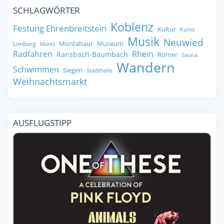
SCHLAGWÖRTER
Koblenz
Festung Ehrenbreitstein
Kultur
Kunst
Musik
Neuwied
Montabaur
Museum
Limburg
Markt
Radfahren
Rhein
Ransbach-Baumbach
Römer
Sauna
Wandern
Schwimmen
Siegen
Stadthalle
Weihnachtsmarkt
AUSFLUGSTIPP