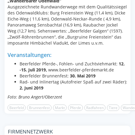
„Wanderbarer Odenwald“
Ausgezeichnete Rundwanderwege mit dem Qualitätssiegel
des Odenwaldklubs: Burg Freienstein Weg (11,4 km), Dicke
Eiche-Weg ( 11,6 km), Odenwald-Neckar-Runde ( 4,9 km),
Panoramaweg Sensbachtal (16,9 km), Raubacher Jockel
Weg (12,7 km). Sehenswertes: „Beerfelder Galgen“ (1597).
„Zwölf-Röhrenbrunnen“, die „Burgruine Freienstein“ das
imposante Himbächel Viadukt, der Limes u.v.m.
Veranstaltungen:
Beerfelder Pferde-, Fohlen- und Zuchtviehmarkt:
12.
-15. Juli 2019,
www.beerfelder-pferdemarkt.de
Beerfelder Brunnenfest:
30. Mai 2019
Rad- und Inlinertag (Autofreier Spaß auf zwei Räder):
2. Juni 2019
Foto: Bruno Angert/Oberzent
Beerfeld
Brunnenfest
Markt
Pferde
Radfahren
Tiere
Wande
FIRMENNETZWERK